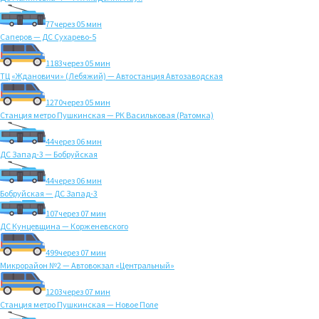
77
через 05 мин
Саперов — ДС Сухарево-5
1183
через 05 мин
ТЦ «Ждановичи» (Лебяжий) — Автостанция Автозаводская
1270
через 05 мин
Станция метро Пушкинская — РК Васильковая (Ратомка)
44
через 06 мин
ДС Запад-3 — Бобруйская
44
через 06 мин
Бобруйская — ДС Запад-3
107
через 07 мин
ДС Кунцевщина — Корженевского
499
через 07 мин
Микрорайон №2 — Автовокзал «Центральный»
1203
через 07 мин
Станция метро Пушкинская — Новое Поле