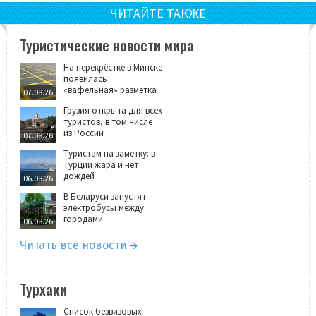
ЧИТАЙТЕ ТАКЖЕ
Туристические новости мира
На перекрёстке в Минске
появилась
«вафельная» разметка
07.08.26
Грузия открыта для всех
туристов, в том числе
из России
07.08.26
Туристам на заметку: в
Турции жара и нет
дождей
06.08.26
В Беларуси запустят
электробусы между
городами
06.08.26
Читать все новости
Турхаки
Список безвизовых