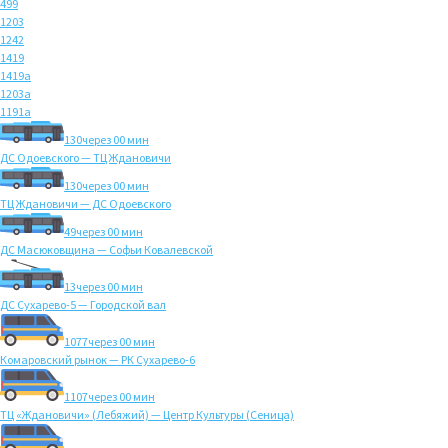
499
1203
1242
1419
1419а
1203а
1191а
130
через 00 мин
ДС Одоевского — ТЦ Ждановичи
130
через 00 мин
ТЦ Ждановичи — ДС Одоевского
49
через 00 мин
ДС Масюковщина — Софьи Ковалевской
13
через 00 мин
ДС Сухарево-5 — Городской вал
1077
через 00 мин
Комаровский рынок — РК Сухарево-6
1107
через 00 мин
ТЦ «Ждановичи» (Лебяжий) — Центр Культуры (Сеница)