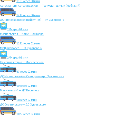
1183
через 00 мин
Автостанция Автозаводская — ТЦ «Ждановичи» (Лебяжий)
1212
через 00 мин
ДС Чижовка (конечный пункт) — РК Сухарево-6
2M
через 01 мин
Могилёвская — Каменная горка
1191
через 01 мин
МВЦ Экспобел — РК Сухарево-6
2M
через 02 мин
Каменная горка — Могилёвская
47
через 02 мин
ДС Малиновка-4 — Станция метро Пушкинская
10
через 02 мин
Малиновка-4 — ДС Веснянка
68
через 02 мин
ДС Славинского — ДС Одоевского
1077
через 02 мин