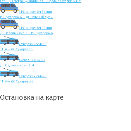
Станция метро Пушкинская — Профилакторий БНТУ
1191а
через 6 ч 51 мин
РК Сухарево-6 — ДС Зелёный луг-7
1191а
через 8 ч 07 мин
ДС Зелёный луг-7 — РК Сухарево-6
77
через 8 ч 55 мин
ТП 4 — ДС Сухарево-5
4
через 9 ч 03 мин
ДС Одоевского — ТП 4
13
через 9 ч 24 мин
ТП 4 — ДС Сухарево-5
Остановка на карте