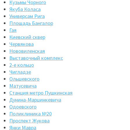
Кузьмы Чорного
Якуба Коласа
Универсам Рига
Площадь Бангалор
Гая
Киевский сквер
Червякова
Нововиленская
Выставочный комплекс
2-е кольцо
Чигладзе
Ольшевского
Матусевича
Станция метро Пушкинская
Дунина-Марцинкевича
Одоевского
Поликлиника №20
Проспект Жукова
Янки Мавра