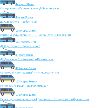
47
через 08 мин
Станция метро Пушкинская — ДС Малиновка-4
4
через 08 мин
ДС Одоевского — Бобруйская
1107
через 08 мин
Центр Культуры (Сеница) — ТЦ «Ждановичи» (Лебяжий)
163
через 09 мин
ДС Одоевского — Воронянского
33
через 10 мин
ДС Дражня — Станция метро Пушкинская
499
через 10 мин
Автовокзал «Центральный» — Микрорайон №2
1134
через 10 мин
РК Академия Наук — ДС Малиновка-4
1242
через 12 мин
Железнодорожная станция Ждановичи — Станция метро Пушкинская
77
через 14 мин