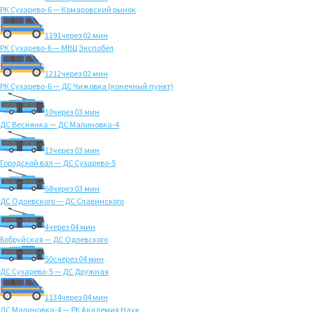
РК Сухарево-6 — Комаровский рынок
1191
через 02 мин
РК Сухарево-6 — МВЦ Экспобел
1212
через 02 мин
РК Сухарево-6 — ДС Чижовка (конечный пункт)
10
через 03 мин
ДС Веснянка — ДС Малиновка-4
13
через 03 мин
Городской вал — ДС Сухарево-5
68
через 03 мин
ДС Одоевского — ДС Славинского
4
через 04 мин
Бобруйская — ДС Одоевского
50с
через 04 мин
ДС Сухарево-5 — ДС Дружная
1134
через 04 мин
ДС Малиновка-4 — РК Академия Наук