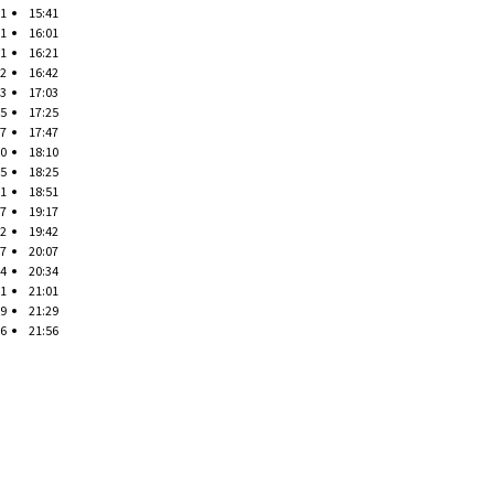
41
15:41
01
16:01
21
16:21
42
16:42
03
17:03
25
17:25
47
17:47
10
18:10
25
18:25
51
18:51
17
19:17
42
19:42
07
20:07
34
20:34
01
21:01
29
21:29
56
21:56