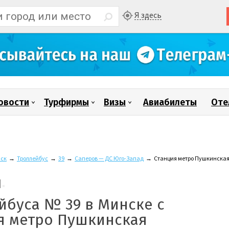
Я здесь
овости
Турфирмы
Визы
Авиабилеты
Оте
ск
→
Троллейбус
→
39
→
Саперов — ДС Юго-Запад
→
Станция метро Пушкинска
йбуса № 39 в Минске с
я метро Пушкинская