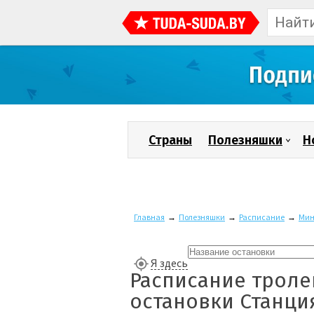
Страны
Полезняшки
Н
Главная
→
Полезняшки
→
Расписание
→
Мин
Я здесь
Расписание троле
остановки Станци