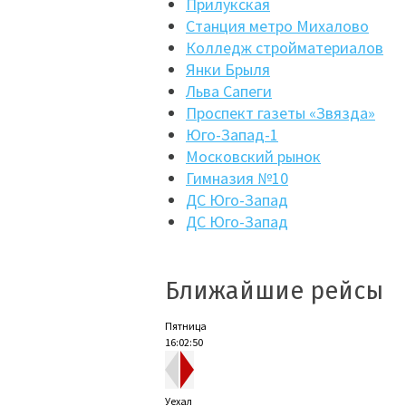
Прилукская
Станция метро Михалово
Колледж стройматериалов
Янки Брыля
Льва Сапеги
Проспект газеты «Звязда»
Юго-Запад-1
Московский рынок
Гимназия №10
ДС Юго-Запад
ДС Юго-Запад
Ближайшие рейсы
Пятница
16:02:51
Уехал