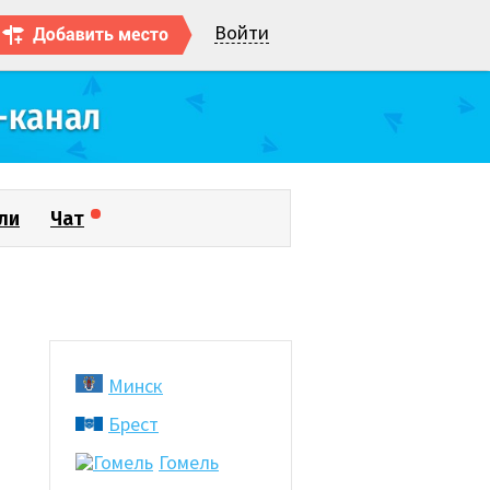
Войти
ли
Чат
я
Минск
Брест
Гомель