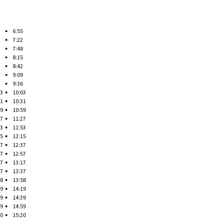
6:55
7:22
7:48
8:15
8:42
9:09
9:36
03
10:03
31
10:31
59
10:59
27
11:27
53
11:53
15
12:15
37
12:37
57
12:57
17
13:17
37
13:37
58
13:58
19
14:19
39
14:39
59
14:59
20
15:20