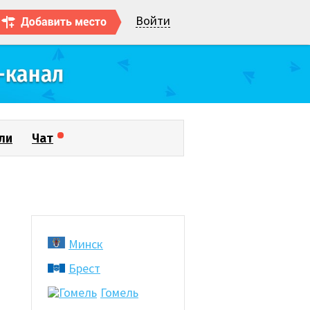
Войти
ли
Чат
Минск
Брест
Гомель