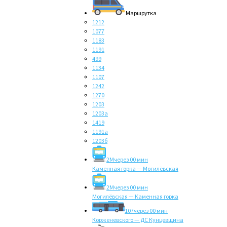
Маршрутка
1212
1077
1183
1191
499
1134
1107
1242
1270
1203
1203а
1419
1191а
1203б
2M
через 00 мин
Каменная горка — Могилёвская
2M
через 00 мин
Могилёвская — Каменная горка
107
через 00 мин
Корженевского — ДС Кунцевщина