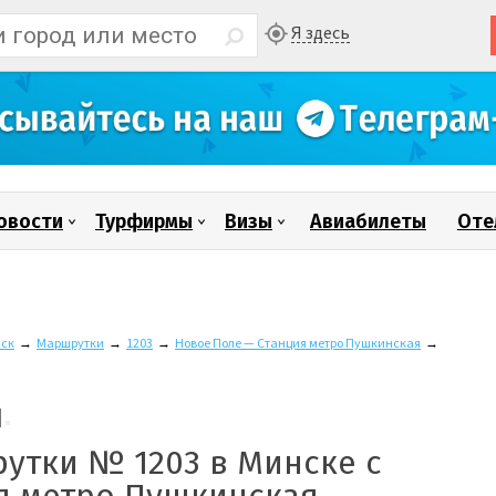
Я здесь
овости
Турфирмы
Визы
Авиабилеты
Оте
ск
→
Маршрутки
→
1203
→
Новое Поле — Станция метро Пушкинская
→
утки № 1203 в Минске с