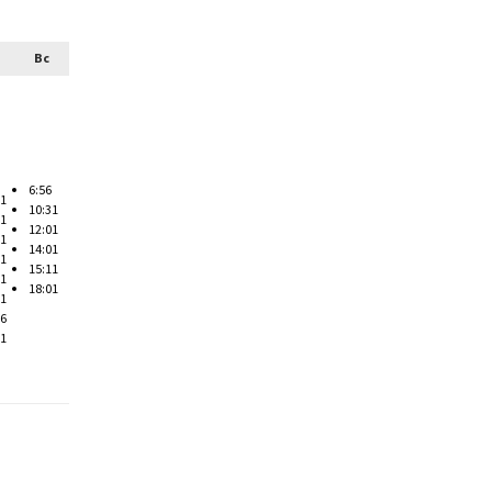
Вс
6:56
31
10:31
11
12:01
01
14:01
41
15:11
01
18:01
11
36
01