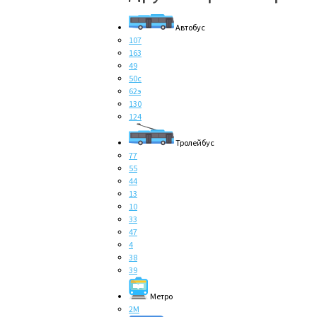
Автобус
107
163
49
50с
62э
130
124
Тролейбус
77
55
44
13
10
33
47
4
38
39
Метро
2M