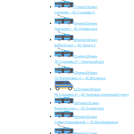
77
через 00 мин
Саперов — ДС Сухарево-5
55
через 00 мин
Дом кино — ДС Одоевского
44
через 00 мин
Бобруйская — ДС Запад-3
13
через 00 мин
ДС Сухарево-5 — Городской вал
10
через 00 мин
ДС Малиновка-4 — ДС Веснянка
1212
через 00 мин
РК Сухарево-6 — ДС Чижовка (конечный пункт)
163
через 01 мин
Воронянского — ДС Одоевского
49
через 01 мин
Софьи Ковалевской — ДС Масюковщина
44
через 01 мин