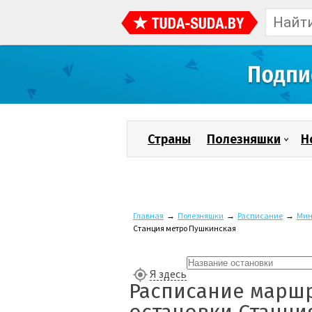
Страны
Полезняшки
Н
Главная
→
Полезняшки
→
Расписание
→
Мин
Станция метро Пушкинская
Я здесь
Расписание маршр