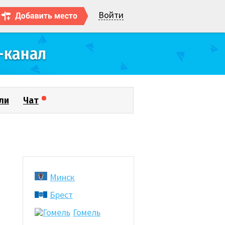
Войти
ли
Чат
Минск
Брест
Гомель