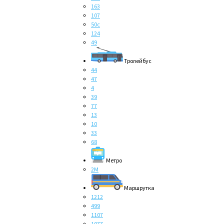
163
107
50с
124
49
Тролейбус
44
47
4
39
77
13
10
33
68
Метро
2M
Маршрутка
1212
499
1107
1077