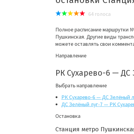
остановки Станци
64
голоса
Полное расписание маршрутки №
Пушкинская. Другие виды трансп
можете оставлять свои коммента
Направление
РК Сухарево-6 — ДС 
Выбрать направление
РК Сухарево-6 — ДС Зелёный л
ДС Зелёный луг-7 — РК Сухаре
Остановка
Станция метро Пушкинска