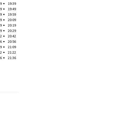
39
19:39
49
19:49
59
19:59
09
20:09
19
20:19
29
20:29
42
20:42
56
20:56
09
21:09
22
21:22
36
21:36