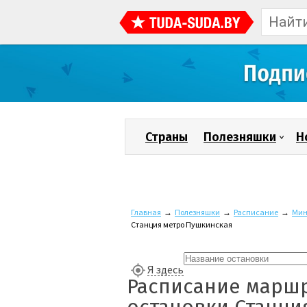
Страны
Полезняшки
Н
Главная
→
Полезняшки
→
Расписание
→
Мин
Станция метро Пушкинская
Я здесь
Расписание маршр