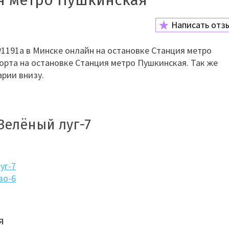
я метро Пушкинская
Написать отз
1191а в Минске онлайн на остановке Станция метро
орта на остановке Станция метро Пушкинская. Так же
рии внизу.
Зелёный луг-7
уг-7
во-6
я