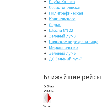
Якуба Коласа
Севастопольская
Полиграфическая
Калиновского
Седых
Школа №122
Зелёный луг-3
Цнянское водохранилище
Мирошниченко
Зелёный луг-6
ДС Зелёный луг-7
Ближайшие рейсы
Суббота
04:52:41
Уехал