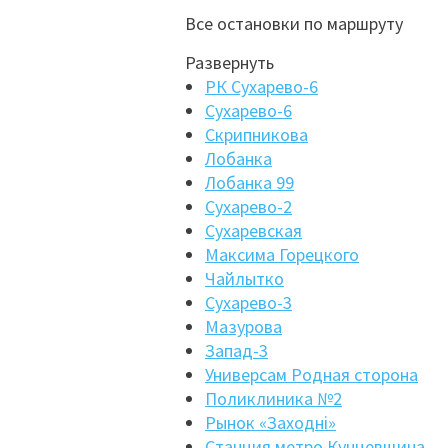
Все остановки по маршруту
Развернуть
РК Сухарево-6
Сухарево-6
Скрипникова
Лобанка
Лобанка 99
Сухарево-2
Сухаревская
Максима Горецкого
Чайлытко
Сухарево-3
Мазурова
Запад-3
Универсам Родная сторона
Поликлиника №2
Рынок «Заходнi»
Станция метро Кунцевщина