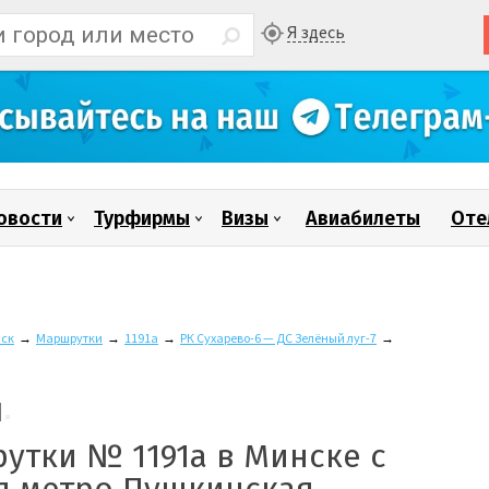
Я здесь
овости
Турфирмы
Визы
Авиабилеты
Оте
ск
→
Маршрутки
→
1191а
→
РК Сухарево-6 — ДС Зелёный луг-7
→
утки № 1191а в Минске с