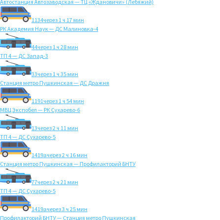
Автостанция Автозаводская — ТЦ «Ждановичи» (Лебяжий)
1134
через 1 ч 17 мин
РК Академия Наук — ДС Малиновка-4
44
через 1 ч 28 мин
ТП 4 — ДС Запад-3
33
через 1 ч 35 мин
Станция метро Пушкинская — ДС Дражня
1191
через 1 ч 54 мин
МВЦ Экспобел — РК Сухарево-6
13
через 2 ч 11 мин
ТП 4 — ДС Сухарево-5
1419а
через 2 ч 16 мин
Станция метро Пушкинская — Профилакторий БНТУ
77
через 2 ч 21 мин
ТП 4 — ДС Сухарево-5
1419а
через 3 ч 25 мин
Профилакторий БНТУ — Станция метро Пушкинская