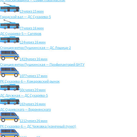
13
через 15 мин
Городской вал — ДС Сухарево-5
77
через 16 мин
ДС Сухарево-5 — Сапёров
124
через 16 мин
Станция метро Пушкинская — ДС Лошица-2
1419
через 16 мин
Станция метро Пушкинская — Профилакторий БНТУ
1077
через 17 мин
РК Сухарево-6 — Комаровский рынок
50с
через 20 мин
ДС Дружная — ДС Сухарево-5
163
через 26 мин
ДС Одоевского — Воронянского
1212
через 26 мин
РК Сухарево-6 — ДС Чижовка (конечный пункт)