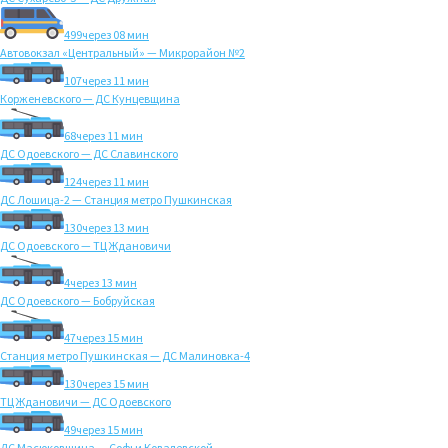
499
через 08 мин
Автовокзал «Центральный» — Микрорайон №2
107
через 11 мин
Корженевского — ДС Кунцевщина
68
через 11 мин
ДС Одоевского — ДС Славинского
124
через 11 мин
ДС Лошица-2 — Станция метро Пушкинская
130
через 13 мин
ДС Одоевского — ТЦ Ждановичи
4
через 13 мин
ДС Одоевского — Бобруйская
47
через 15 мин
Станция метро Пушкинская — ДС Малиновка-4
130
через 15 мин
ТЦ Ждановичи — ДС Одоевского
49
через 15 мин
ДС Масюковщина — Софьи Ковалевской