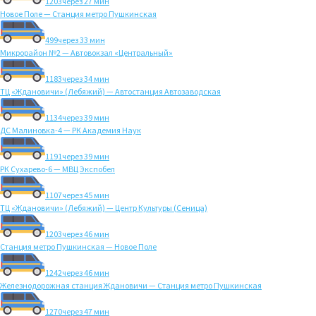
1203
через 27 мин
Новое Поле — Станция метро Пушкинская
499
через 33 мин
Микрорайон №2 — Автовокзал «Центральный»
1183
через 34 мин
ТЦ «Ждановичи» (Лебяжий) — Автостанция Автозаводская
1134
через 39 мин
ДС Малиновка-4 — РК Академия Наук
1191
через 39 мин
РК Сухарево-6 — МВЦ Экспобел
1107
через 45 мин
ТЦ «Ждановичи» (Лебяжий) — Центр Культуры (Сеница)
1203
через 46 мин
Станция метро Пушкинская — Новое Поле
1242
через 46 мин
Железнодорожная станция Ждановичи — Станция метро Пушкинская
1270
через 47 мин