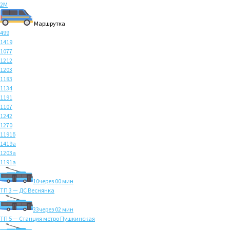
2M
Маршрутка
499
1419
1077
1212
1203
1183
1134
1191
1107
1242
1270
1191б
1419а
1203а
1191а
10
через 00 мин
ТП 3 — ДС Веснянка
33
через 02 мин
ТП 5 — Станция метро Пушкинская