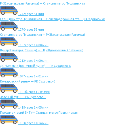
РК Васильковая (Ратомка) — Станция метро Пушкинская
1242
через 51 мин
Станция метро Пушкинская — Железнодорожная станция Ждановичи
1270
через 56 мин
Станция метро Пушкинская — РК Васильковая (Ратомка)
1107
через 1 ч 00 мин
Центр Культуры (Сеница) — ТЦ «Ждановичи» (Лебяжий)
1212
через 1 ч 00 мин
ДС Чижовка (конечный пункт) — РК Сухарево-6
1077
через 1 ч 01 мин
Комаровский рынок — РК Сухарево-6
1191б
через 1 ч 05 мин
Зелёный луг-6 — РК Сухарево-6
1419
через 1 ч 05 мин
Профилакторий БНТУ— Станция метро Пушкинская
1183
через 1 ч 14 мин