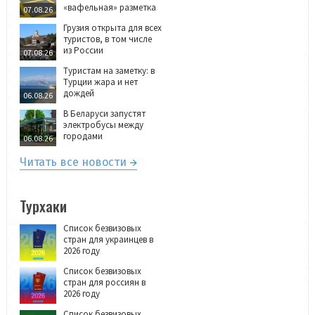
«вафельная» разметка
07.08.26
Грузия открыта для всех
туристов, в том числе
из России
07.08.26
Туристам на заметку: в
Турции жара и нет
дождей
06.08.26
В Беларуси запустят
электробусы между
городами
06.08.26
Читать все новости
Турхаки
Список безвизовых
стран для украинцев в
2026 году
Список безвизовых
стран для россиян в
2026 году
Список безвизовых