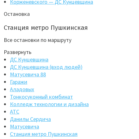
Корженевского — ДС Кунцевщина
Остановка
Станция метро Пушкинская
Все остановки по маршруту
Развернуть
ДС Кунцевщина
ДС Кунцевщина (вход людей)
Матусевича 88
Гаражи
Аладовых
Тонкосуконный комбинат
Колледж технологии и дизайна
АТС
Данилы Сердича
Матусевича
Станция метро Пушкинская