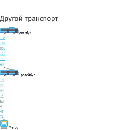
Другой транспорт
Автобус
107
163
50с
124
130
49
Тролейбус
10
33
44
13
68
4
47
77
Метро