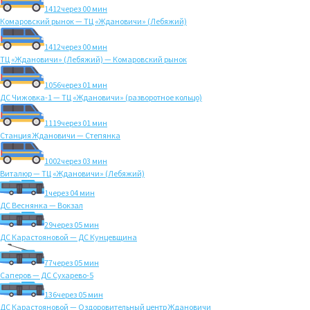
1412
через 00 мин
Комаровский рынок — ТЦ «Ждановичи» (Лебяжий)
1412
через 00 мин
ТЦ «Ждановичи» (Лебяжий) — Комаровский рынок
1056
через 01 мин
ДС Чижовка-1 — ТЦ «Ждановичи» (разворотное кольцо)
1119
через 01 мин
Станция Ждановичи — Степянка
1002
через 03 мин
Виталюр — ТЦ «Ждановичи» (Лебяжий)
1
через 04 мин
ДС Веснянка — Вокзал
29
через 05 мин
ДС Карастояновой — ДС Кунцевщина
77
через 05 мин
Саперов — ДС Сухарево-5
136
через 05 мин
ДС Карастояновой — Оздоровительный центр Ждановичи