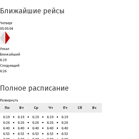
Ближайшие рейсы
Четверг
05:05:04
Уехал
Ближайший
6:19
Следующий
6:26
Полное расписание
Развернуть
Пн
Вт
Ср
Чт
Пт
Сб
Вс
6:19
6:19
6:19
6:19
6:19
6:26
6:26
6:26
6:26
6:26
6:40
6:40
6:40
6:40
6:40
6:53
6:53
6:53
6:53
6:53