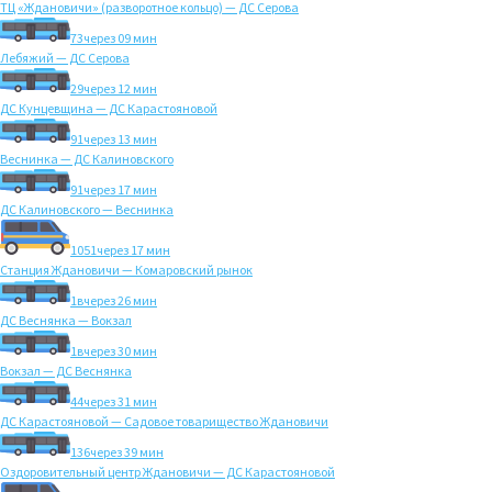
ТЦ «Ждановичи» (разворотное кольцо) — ДС Серова
73
через 09 мин
Лебяжий — ДС Серова
29
через 12 мин
ДС Кунцевщина — ДС Карастояновой
91
через 13 мин
Веснинка — ДС Калиновского
91
через 17 мин
ДС Калиновского — Веснинка
1051
через 17 мин
Станция Ждановичи — Комаровский рынок
1в
через 26 мин
ДС Веснянка — Вокзал
1в
через 30 мин
Вокзал — ДС Веснянка
44
через 31 мин
ДС Карастояновой — Садовое товарищество Ждановичи
136
через 39 мин
Оздоровительный центр Ждановичи — ДС Карастояновой