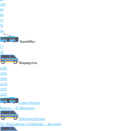
136
69
44
73
91
1в
Тролейбус
77
39
Маршрутка
1002
1412
1056
1119
1073
1051
1
через 00 мин
Вокзал — ДС Веснянка
1002
через 00 мин
ТЦ «Ждановичи» (Лебяжий) — Виталюр