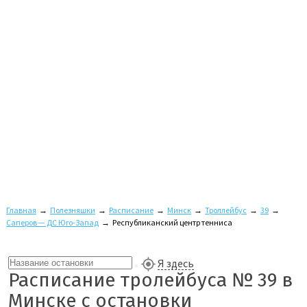
Главная
→
Полезняшки
→
Расписание
→
Минск
→
Троллейбус
→
39
→
Саперов — ДС Юго-Запад
→
Республиканский центр тенниса
Я здесь
Расписание тролейбуса № 39 в
Минске с остановки