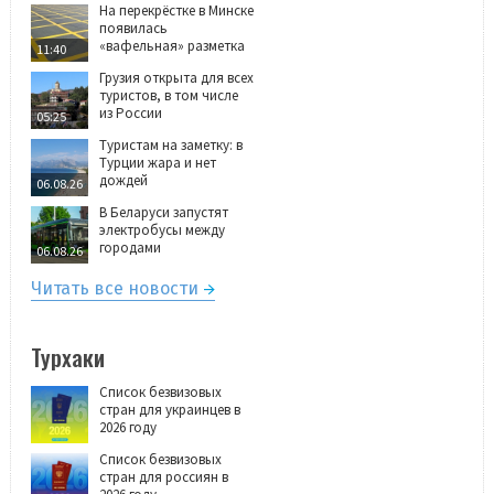
На перекрёстке в Минске
появилась
«вафельная» разметка
11:40
Грузия открыта для всех
туристов, в том числе
из России
05:25
Туристам на заметку: в
Турции жара и нет
дождей
06.08.26
В Беларуси запустят
электробусы между
городами
06.08.26
Читать все новости
Турхаки
Список безвизовых
стран для украинцев в
2026 году
Список безвизовых
стран для россиян в