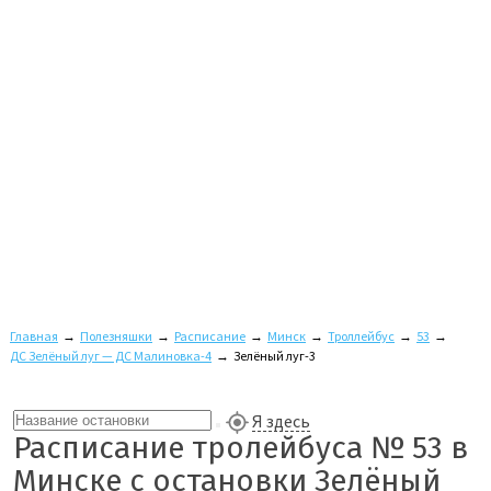
Главная
→
Полезняшки
→
Расписание
→
Минск
→
Троллейбус
→
53
→
ДС Зелёный луг — ДС Малиновка-4
→
Зелёный луг-3
Я здесь
Расписание тролейбуса № 53 в
Минске с остановки Зелёный