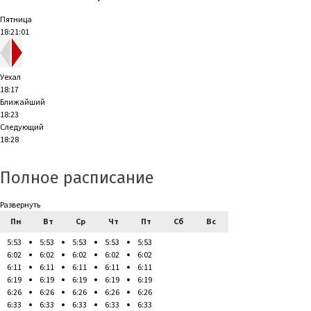
Пятница
18:21:02
Уехал
18:17
Ближайший
18:23
Следующий
18:28
Полное расписание
Развернуть
Пн
Вт
Ср
Чт
Пт
Сб
Вс
5:53
5:53
5:53
5:53
5:53
6:02
6:02
6:02
6:02
6:02
6:11
6:11
6:11
6:11
6:11
6:19
6:19
6:19
6:19
6:19
6:26
6:26
6:26
6:26
6:26
6:33
6:33
6:33
6:33
6:33