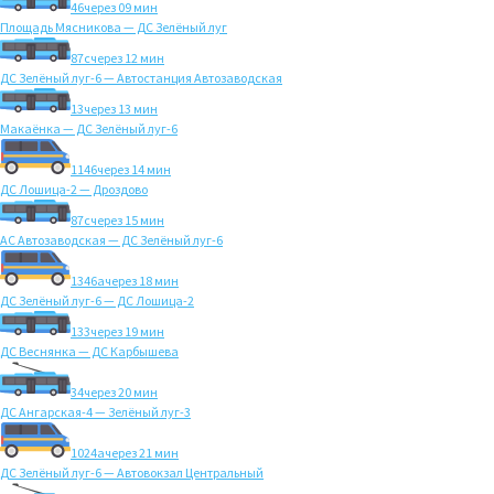
46
через 09 мин
Площадь Мясникова — ДС Зелёный луг
87с
через 12 мин
ДС Зелёный луг-6 — Автостанция Автозаводская
13
через 13 мин
Макаёнка — ДС Зелёный луг-6
1146
через 14 мин
ДС Лошица-2 — Дроздово
87с
через 15 мин
АС Автозаводская — ДС Зелёный луг-6
1346а
через 18 мин
ДС Зелёный луг-6 — ДС Лошица-2
133
через 19 мин
ДС Веснянка — ДС Карбышева
34
через 20 мин
ДС Ангарская-4 — Зелёный луг-3
1024а
через 21 мин
ДС Зелёный луг-6 — Автовокзал Центральный