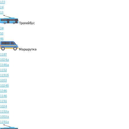
133
24
13
Тролейбус
34
53
46
Маршрутка
1187
1024а
1346а
1153
1191б
1053
1024б
1346
1146
1191
1024
1153а
1053а
1191а