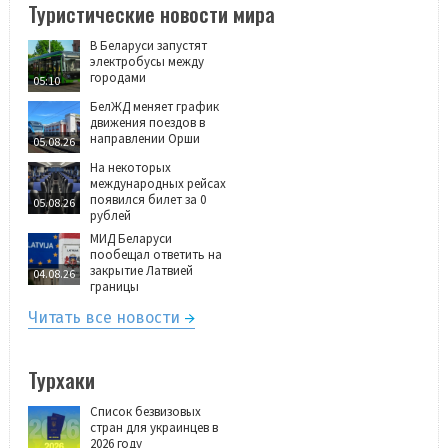
Туристические новости мира
В Беларуси запустят
электробусы между
городами
05:10
БелЖД меняет график
движения поездов в
направлении Орши
05.08.26
На некоторых
международных рейсах
появился билет за 0
05.08.26
рублей
МИД Беларуси
пообещал ответить на
закрытие Латвией
04.08.26
границы
Читать все новости
Турхаки
Список безвизовых
стран для украинцев в
2026 году