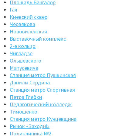
Площадь Бангалор
Гая
Киевский сквер
Червякова
Нововиленская
Выставочный комплекс
2-е кольцо
Чигладзе
Ольшевского
Матусевича
Станция метро Пушкинская
Данилы Сердича
Станция метро Спортивная
Петра Глебки
Педагогический колледж
Тимошенко
Станция метро Кунцевщина
Рынок «Заходнi»
Поликлиника №2