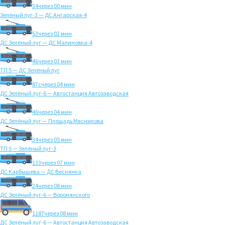
34
через 00 мин
Зелёный луг-3 — ДС Ангарская-4
53
через 02 мин
ДС Зелёный луг — ДС Малиновка-4
46
через 03 мин
ТП 5 — ДС Зелёный луг
87с
через 04 мин
ДС Зелёный луг-6 — Автостанция Автозаводская
46
через 04 мин
ДС Зелёный луг — Площадь Мясникова
34
через 05 мин
ТП 5 — Зелёный луг-3
133
через 07 мин
ДС Карбышева — ДС Веснянка
24
через 08 мин
ДС Зелёный луг-6 — Воронянского
1187
через 08 мин
ДС Зелёный луг-6 — Автостанция Автозаводская