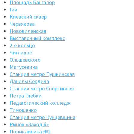
Площадь Бангалор
Гая
Киевский сквер
Червякова
Нововиленская
Выставочный комплекс
2-е кольцо
Чигладзе
Ольшевского
Матусевича
Станция метро Пушкинская
Данилы Сердича
Станция метро Спортивная
Петра Глебки
Педагогический колледж
Тимошенко
Станция метро Кунцевщина
Рынок «Заходнi»
Поликлиника №2