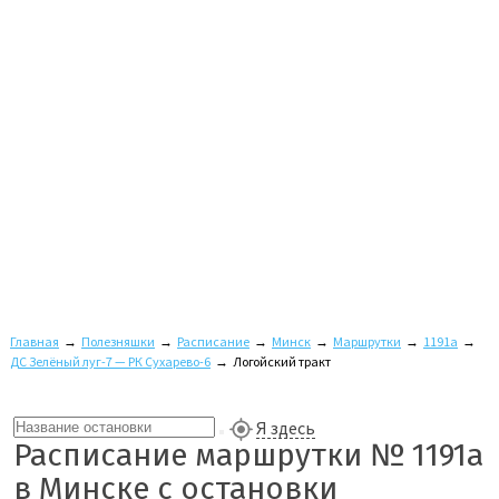
Главная
→
Полезняшки
→
Расписание
→
Минск
→
Маршрутки
→
1191а
→
ДС Зелёный луг-7 — РК Сухарево-6
→
Логойский тракт
Я здесь
Расписание маршрутки № 1191а
в Минске с остановки