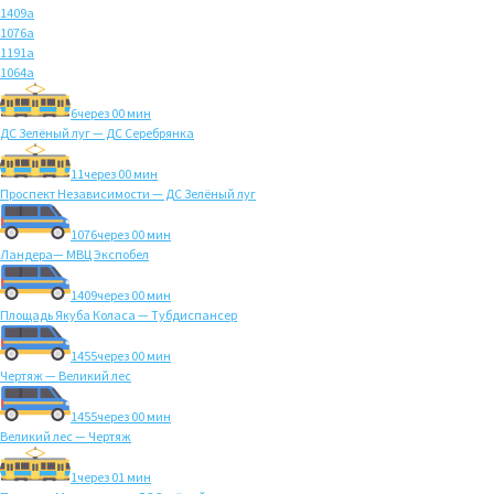
1409а
1076а
1191а
1064а
6
через 00 мин
ДС Зелёный луг — ДС Серебрянка
11
через 00 мин
Проспект Независимости — ДС Зелёный луг
1076
через 00 мин
Ландера— МВЦ Экспобел
1409
через 00 мин
Площадь Якуба Коласа — Тубдиспансер
1455
через 00 мин
Чертяж — Великий лес
1455
через 00 мин
Великий лес — Чертяж
1
через 01 мин