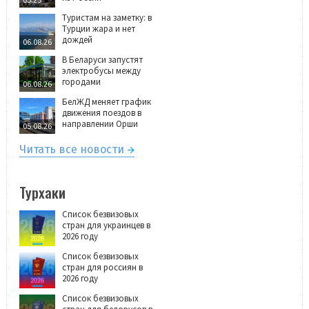
Туристам на заметку: в
Турции жара и нет
дождей
06.08.26
В Беларуси запустят
электробусы между
городами
06.08.26
БелЖД меняет график
движения поездов в
направлении Орши
05.08.26
Читать все новости
Турхаки
Список безвизовых
стран для украинцев в
2026 году
Список безвизовых
стран для россиян в
2026 году
Список безвизовых