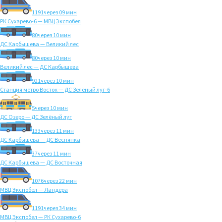
1191
через 09 мин
РК Сухарево-6 — МВЦ Экспобел
80
через 10 мин
ДС Карбышева — Великий лес
80
через 10 мин
Великий лес — ДС Карбышева
921
через 10 мин
Станция метро Восток — ДС Зелёный луг-6
5
через 10 мин
ДС Озеро — ДС Зелёный луг
133
через 11 мин
ДС Карбышева — ДС Веснянка
37
через 11 мин
ДС Карбышева — ДС Восточная
1076
через 22 мин
МВЦ Экспобел — Ландера
1191
через 34 мин
МВЦ Экспобел — РК Сухарево-6