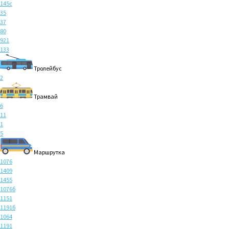
145с
35
37
80
921
133
Тролейбус
2
Трамвай
6
11
1
5
Маршрутка
1076
1409
1455
1076б
1151
1191б
1064
1191