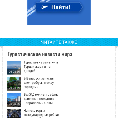
ЧИТАЙТЕ ТАКЖЕ
Туристические новости мира
Туристам на заметку: в
Турции жара и нет
дождей
06.08.26
В Беларуси запустят
электробусы между
городами
06.08.26
БелЖД меняет график
движения поездов в
направлении Орши
05.08.26
На некоторых
международных рейсах