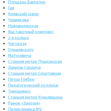
Площадь Бангалор
Гая
Киевский сквер
Червякова
Нововиленская
Выставочный комплекс
2-е кольцо
Чигладзе
Ольшевского
Матусевича
Станция метро Пушкинская
Данилы Сердича
Станция метро Спортивная
Петра Глебки
Педагогический колледж
Тимошенко
Станция метро Кунцевщина
Рынок «Заходнi»
Поликлиника №2