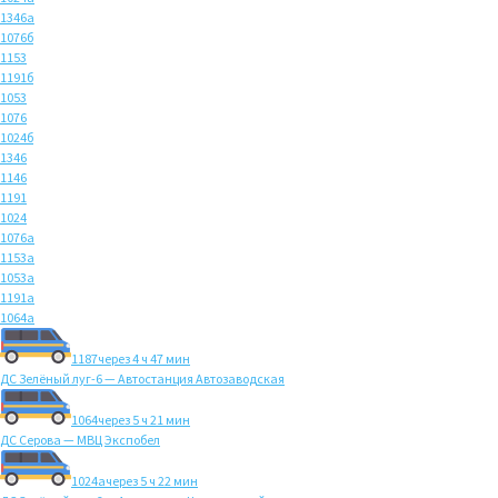
1346а
1076б
1153
1191б
1053
1076
1024б
1346
1146
1191
1024
1076а
1153а
1053а
1191а
1064а
1187
через 4 ч 47 мин
ДС Зелёный луг-6 — Автостанция Автозаводская
1064
через 5 ч 21 мин
ДС Серова — МВЦ Экспобел
1024а
через 5 ч 22 мин