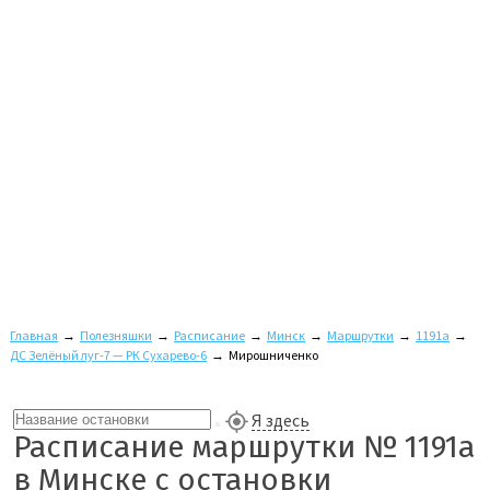
Главная
→
Полезняшки
→
Расписание
→
Минск
→
Маршрутки
→
1191а
→
ДС Зелёный луг-7 — РК Сухарево-6
→
Мирошниченко
Я здесь
Расписание маршрутки № 1191а
в Минске с остановки