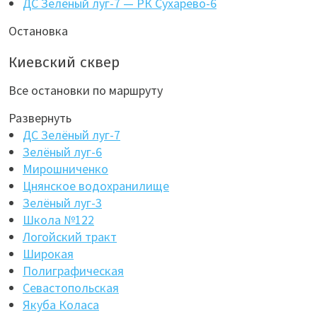
ДС Зелёный луг-7 — РК Сухарево-6
Остановка
Киевский сквер
Все остановки по маршруту
Развернуть
ДС Зелёный луг-7
Зелёный луг-6
Мирошниченко
Цнянское водохранилище
Зелёный луг-3
Школа №122
Логойский тракт
Широкая
Полиграфическая
Севастопольская
Якуба Коласа