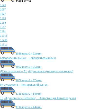
Маршрутка
1548
1097
1077
1183
1134
1567
1191
1191б
1548б
1191а
1548
через 2 ч 22 мин
Комаровский рынок — Городок (Большевик)
1097
через 2 ч 25 мин
ДС Ангарская-4 — ТЦ «Ждановичи» (разворотное кольцо)
1077
через 2 ч 37 мин
РК Сухарево-6 — Комаровский рынок
1183
через 2 ч 38 мин
ТЦ «Ждановичи» (Лебяжий) — Автостанция Автозаводская
1134
через 2 ч 44 мин