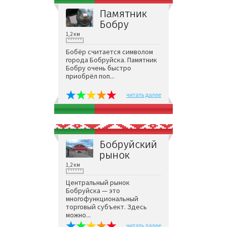
Памятник
Бобру
1,2 км
Бобёр считается символом
города Бобруйска. Памятник
Бобру очень быстро
приобрёл поп...
читать далее
Бобруйский
рынок
1,2 км
Центральный рынок
Бобруйска — это
многофункциональный
торговый субъект. Здесь
можно...
читать далее