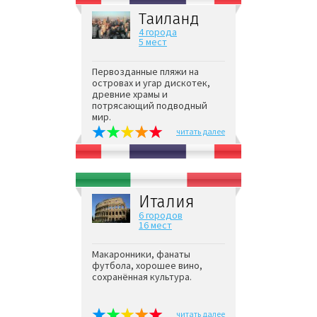
Таиланд
4 города
5 мест
Первозданные пляжи на
островах и угар дискотек,
древние храмы и
потрясающий подводный
мир.
читать далее
Италия
6 городов
16 мест
Макаронники, фанаты
футбола, хорошее вино,
сохранённая культура.
читать далее