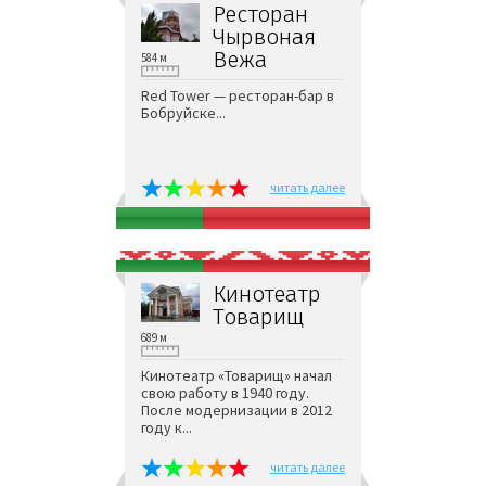
Ресторан
Чырвоная
Вежа
584 м
Red Tower — ресторан-бар в
Бобруйске...
читать далее
Кинотеатр
Товарищ
689 м
Кинотеатр «Товарищ» начал
свою работу в 1940 году.
После модернизации в 2012
году к...
читать далее