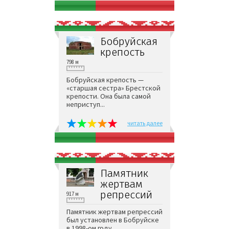
Бобруйская
крепость
798 м
Бобруйская крепость —
«старшая сестра» Брестской
крепости. Она была самой
неприступ...
читать далее
Памятник
жертвам
репрессий
917 м
Памятник жертвам репрессий
был установлен в Бобруйске
в 1998-ом году...