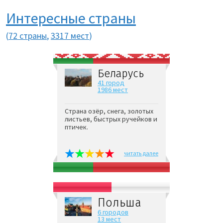
Интересные страны
(
72 страны
,
3317 мест
)
Беларусь
41 город
1986 мест
Страна озёр, снега, золотых
листьев, быстрых ручейков и
птичек.
читать далее
Польша
6 городов
13 мест