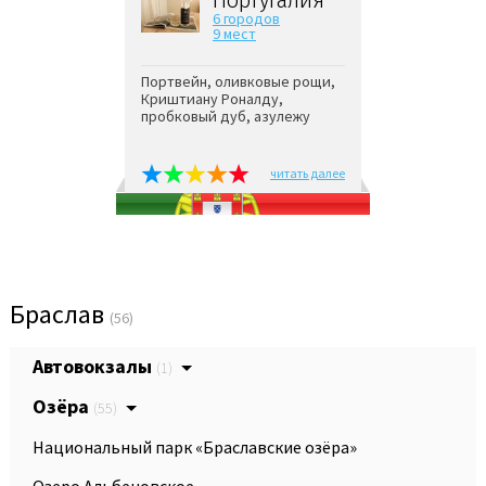
6 городов
9 мест
Портвейн, оливковые рощи,
Криштиану Роналду,
пробковый дуб, азулежу
читать далее
Браслав
(56)
Автовокзалы
(1)
Озёра
(55)
Национальный парк «Браславские озёра»
Озеро Альбеновское