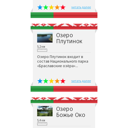
читать далее
Озеро
Плутинок
5,2 км
Озеро Плутинок входит в
состав Национального парка
«Браславские озёра»...
читать далее
Озеро
Божье Око
5,4 км