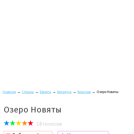
Главная
→
Страны
→
Европа
→
Беларусь
→
Браслав
→
Озеро Новяты
Озеро Новяты
18
голосов