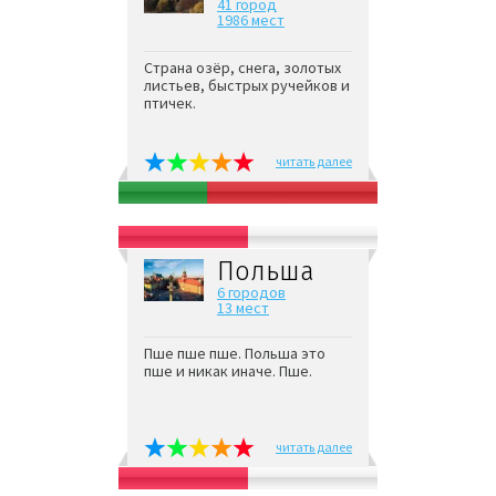
41 город
1986 мест
Страна озёр, снега, золотых
листьев, быстрых ручейков и
птичек.
читать далее
Польша
6 городов
13 мест
Пше пше пше. Польша это
пше и никак иначе. Пше.
читать далее