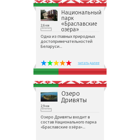
Национальный
парк
«Браславские
2,6 км
озёра»
Одна из главных природных
достопримечательностей
Беларуси...
читать далее
Озеро
Дривяты
2,9 км
Озеро Дривяты входит в
состав Национального парка
«Браславские озёра»...