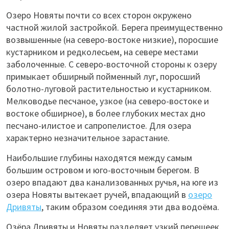
Озеро Новяты почти со всех сторон окружено
частной жилой застройкой. Берега преимущественно
возвышенные (на северо-востоке низкие), поросшие
кустарником и редколесьем, на севере местами
заболоченные. С северо-восточной стороны к озеру
примыкает обширный пойменный луг, поросший
болотно-луговой растительностью и кустарником.
Мелководье песчаное, узкое (на северо-востоке и
востоке обширное), в более глубоких местах дно
песчано-илистое и сапропелистое. Для озера
характерно незначительное зарастание.
Наибольшие глубины находятся между самым
большим островом и юго-восточным берегом. В
озеро впадают два канализованных ручья, на юге из
озера Новяты вытекает ручей, впадающий в
озеро
Дривяты
, таким образом соединяя эти два водоёма.
Озёра Дривяты и Новяты разделяет узкий перешеек,