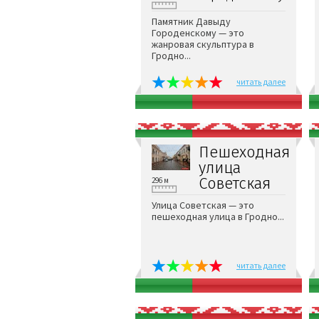
Памятник Давыду
Городенскому — это
жанровая скульптура в
Гродно...
читать далее
Пешеходная
улица
Советская
296 м
Улица Советская — это
пешеходная улица в Гродно...
читать далее