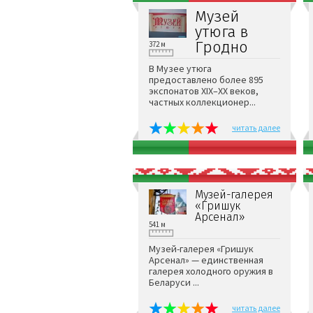
Музей
утюга в
Гродно
372 м
В Музее утюга
предоставлено более 895
экспонатов XIX–XX веков,
частных коллекционер...
читать далее
Музей-галерея
«Гришук
Арсенал»
541 м
Музей-галерея «Гришук
Арсенал» — единственная
галерея холодного оружия в
Беларуси ...
читать далее