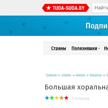
Страны
Полезняшки
Н
Главная
→
Страны
→
Европа
→
Беларусь
→
Г
Большая хоральна
7
голосов