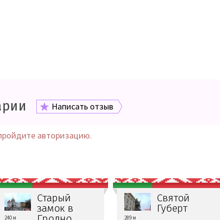
арии
Написать отзыв
пройдите авторизацию.
Старый
Святой
замок в
Губерт
Гродно
240 м
289 м