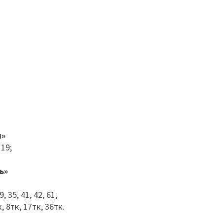
я»
 19;
ь»
, 35, 41, 42, 61;
 8тк, 17тк, 36тк.