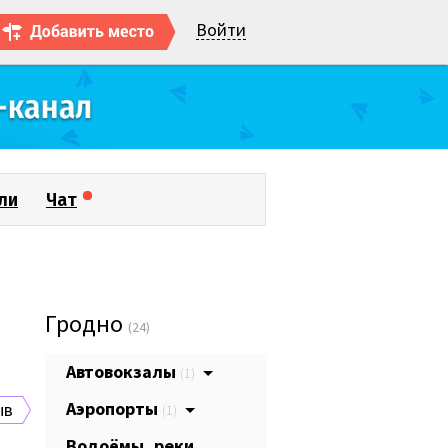
Войти
ли
Чат
Гродно
(24)
Автовокзалы
(1)
Аэропорты
ыв
(1)
Водоёмы, реки,