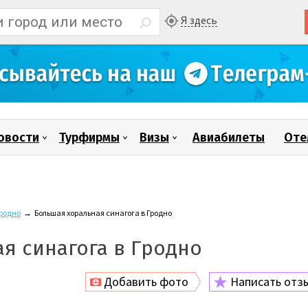
Я здесь
овости
Турфирмы
Визы
Авиабилеты
Оте
родно
→
Большая хоральная синагога в Гродно
я синагога в Гродно
Добавить фото
Написать отз