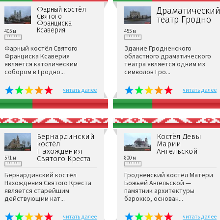
Фарный костёл
Драматическии
Святого
театр Гродно
Франциска
Ксаверия
405 м
455 м
Фарный костёл Святого
Здание Гродненского
Франциска Ксаверия
областного драматического
является католическим
театра является одним из
собором в Гродно...
символов Гро...
читать далее
читать далее
Бернардинский
Костёл Девы
костёл
Марии
Нахождения
Ангельской
571 м
Святого Креста
800 м
Бернардинский костёл
Гродненский костёл Матери
Нахождения Святого Креста
Божьей Ангельской —
является старейшим
памятник архитектуры
действующим кат...
барокко, основан...
читать далее
читать далее