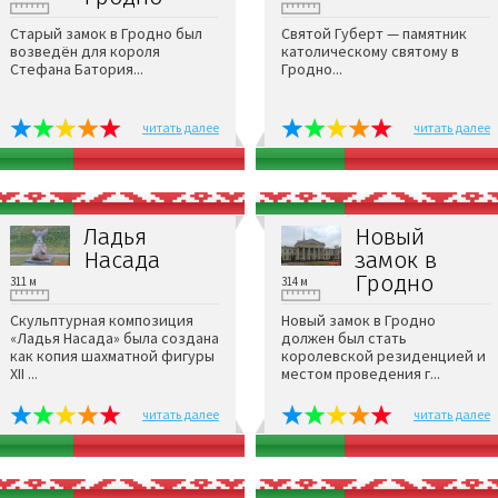
Старый замок в Гродно был
Святой Губерт — памятник
возведён для короля
католическому святому в
Стефана Батория...
Гродно...
читать далее
читать далее
Ладья
Новый
Насада
замок в
Гродно
311 м
314 м
Скульптурная композиция
Новый замок в Гродно
«Ладья Насада» была создана
должен был стать
как копия шахматной фигуры
королевской резиденцией и
XII ...
местом проведения г...
читать далее
читать далее