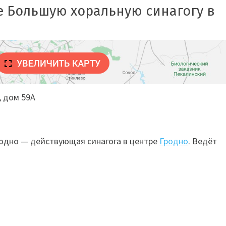
е Большую хоральную синагогу в
 дом 59А
родно — действующая синагога в центре
Гродно
. Ведёт