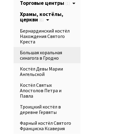
Торговые центры
(1)
Храмы, костёлы,
церкви
(6)
Бернардинский костёл
Нахождения Святого
Креста
Большая хоральная
синагога в Гродно
Костёл Девы Марии
Ангельской
Костёл Святых
Апостолов Петра и
Павла
Троицкий костёл в
деревне Гервяты
Фарный костёл Святого
Франциска Ксаверия