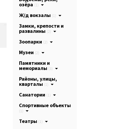
озёра
(1)
Ж/д вокзалы
(1)
Замки, крепости и
развалины
(2)
Зоопарки
(2)
Музеи
(2)
Памятники и
мемориалы
(3)
Районы, улицы,
кварталы
(1)
Санатории
(1)
Спортивные объекты
(1)
Театры
(1)