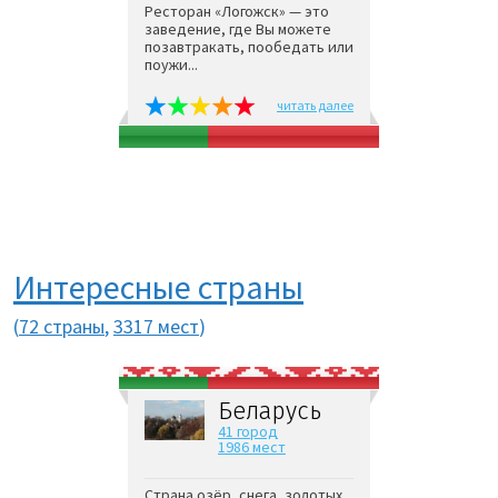
Ресторан «Логожск» — это
заведение, где Вы можете
позавтракать, пообедать или
поужи...
читать далее
Интересные страны
(
72 страны
,
3317 мест
)
Беларусь
41 город
1986 мест
Страна озёр, снега, золотых