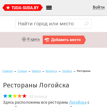
Войти
Я здесь
Главная
→
Страны
→
Европа
→
Беларусь
→
Логойск
→
Рестораны
Рестораны Логойска
42
голоса
Здесь расположены все рестораны
Логойска
с