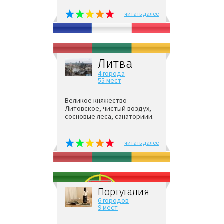
читать далее
Литва
4 города
55 мест
Великое княжество
Литовское, чистый воздух,
сосновые леса, санаториии.
читать далее
Португалия
6 городов
9 мест