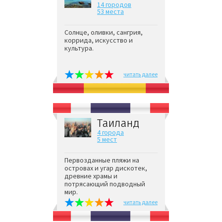
14 городов
53 места
Солнце, оливки, сангрия,
коррида, искусство и
культура.
читать далее
Таиланд
4 города
5 мест
Первозданные пляжи на
островах и угар дискотек,
древние храмы и
потрясающий подводный
мир.
читать далее