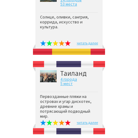
53 места
Солнце, оливки, сангрия,
коррида, искусство и
культура.
читать далее
Таиланд
4 города
5 мест
Первозданные пляжи на
островах и угар дискотек,
древние храмы и
потрясающий подводный
мир.
читать далее