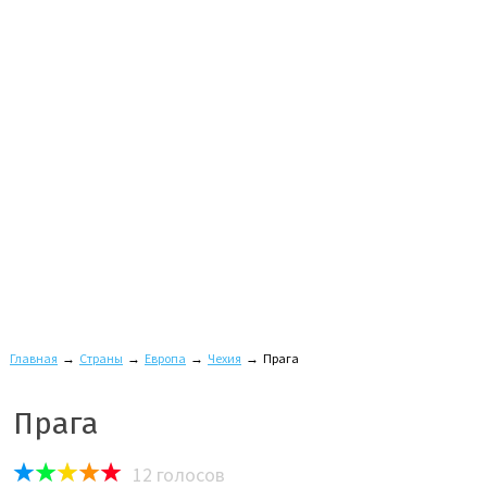
Главная
→
Страны
→
Европа
→
Чехия
→
Прага
Прага
12
голосов