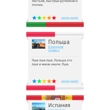
листьев, быстрых ручейков и
птичек.
читать далее
Польша
6 городов
13 мест
Пше пше пше. Польша это
пше и никак иначе. Пше.
читать далее
Испания
14 городов