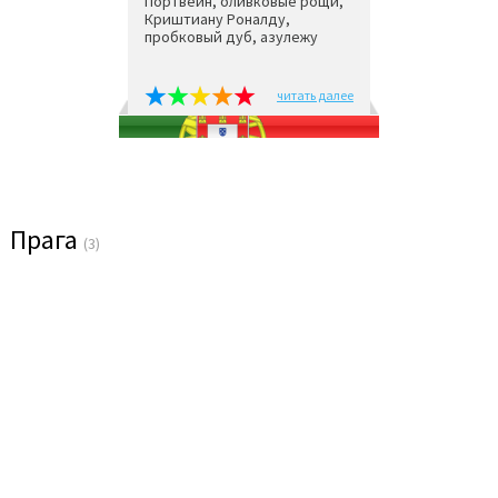
Портвейн, оливковые рощи,
Криштиану Роналду,
пробковый дуб, азулежу
читать далее
Прага
(3)