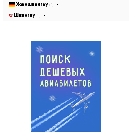
Хоэншвангау
(2)
Швангау
(2)