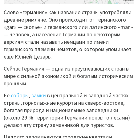
Слово «германия» как название страны употребляли
древние римляне. Оно происходит от германского
«gar» — «копье» и германского или латинского «man»
— человек, а население Германии по некоторым
версиям стали называть немцами по имени
германского племени неметов, о котором упоминает
ещё Юлией Цезарь.
Сейчас Германия — одна из преуспевающих стран в
мире с сильной экономикой и богатым историческим
прошлым.
Её
соборы
,
замки
в центральной и западной частях
страны, горнолыжные курорты на северо-востоке,
богатая природа и национальные заповедники
(около 29 % территории Германии покрыто лесами)
делают эту страну заманчивой для туристов.
Надолго запоминаются городские кварталы