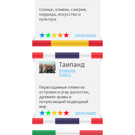
Солнце, оливки, сангрия,
коррида, искусство и
культура.
читать далее
Таиланд
4 города
5 мест
Первозданные пляжи на
островах и угар дискотек,
древние храмы и
потрясающий подводный
мир.
читать далее