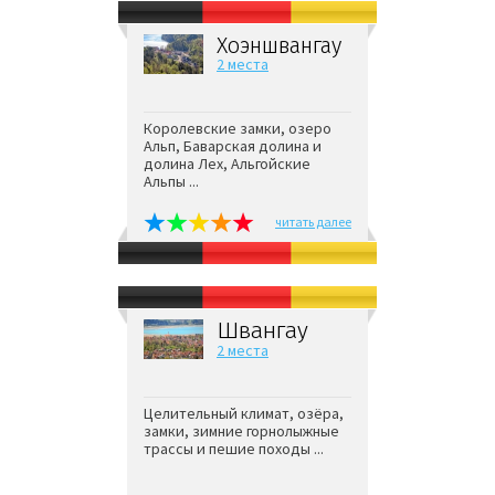
Хоэншвангау
2 места
Королевские замки, озеро
Альп, Баварская долина и
долина Лех, Альгойские
Альпы ...
читать далее
Швангау
2 места
Целительный климат, озёра,
замки, зимние горнолыжные
трассы и пешие походы ...