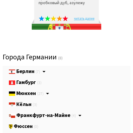
пробковый дуб, азулежу
читать далее
Города Германии
(8)
Берлин
(7)
Гамбург
(3)
Мюнхен
(27)
Кёльн
(3)
Франкфурт-на-Майне
(4)
Фюссен
(0)