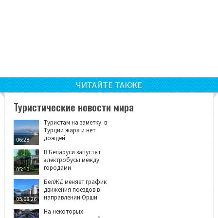
ЧИТАЙТЕ ТАКЖЕ
Туристические новости мира
Туристам на заметку: в
Турции жара и нет
дождей
06:28
В Беларуси запустят
электробусы между
городами
05:10
БелЖД меняет график
движения поездов в
направлении Орши
05.08.26
На некоторых