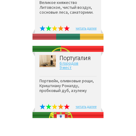
Великое княжество
Литовское, чистый воздух,
сосновые леса, санаториии.
читать далее
Португалия
6 городов
9 мест
Портвейн, оливковые рощи,
Криштиану Роналду,
пробковый дуб, азулежу
читать далее