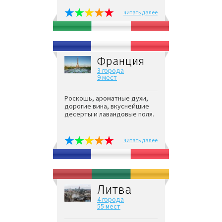
читать далее
Франция
3 города
9 мест
Роскошь, ароматные духи,
дорогие вина, вкуснейшие
десерты и лавандовые поля.
читать далее
Литва
4 города
55 мест