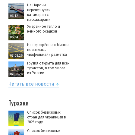
На Нарочи
перевернулся
катамаран с
06:12
пассажирами
Умеренное тепло и
немного осадков
05:34
На перекрёстке в Минске
появилась
«вафельная» разметка
07.08.26
Грузия открыта для всех
туристов, в том числе
из России
07.08.26
Читать все новости
Турхаки
Список безвизовых
стран для украинцев в
2026 году
Список безвизовых