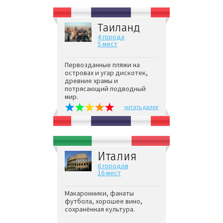
Таиланд
4 города
5 мест
Первозданные пляжи на
островах и угар дискотек,
древние храмы и
потрясающий подводный
мир.
читать далее
Италия
6 городов
16 мест
Макаронники, фанаты
футбола, хорошее вино,
сохранённая культура.