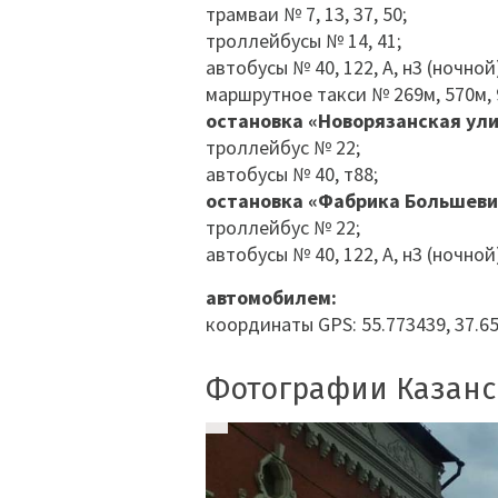
трамваи № 7, 13, 37, 50;
троллейбусы № 14, 41;
автобусы № 40, 122, А, н3 (ночной)
маршрутное такси № 269м, 570м, 
остановка «Новорязанская ул
троллейбус № 22;
автобусы № 40, т88;
остановка «Фабрика Большеви
троллейбус № 22;
автобусы № 40, 122, А, н3 (ночной)
автомобилем:
координаты GPS: 55.773439, 37.6
Фотографии Казанс