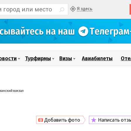
Я здесь
овости
Турфирмы
Визы
Авиабилеты
Оте
занский вокзал
Добавить фото
Написать отз