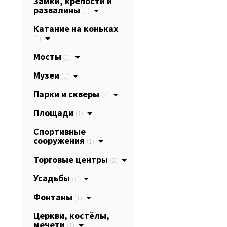
Замки, крепости и
развалины
(1)
Катание на коньках
(1)
Мосты
(1)
Музеи
(1)
Парки и скверы
(3)
Площади
(1)
Спортивные
сооружения
(1)
Торговые центры
(2)
Усадьбы
(1)
Фонтаны
(1)
Церкви, костёлы,
мечети
(1)