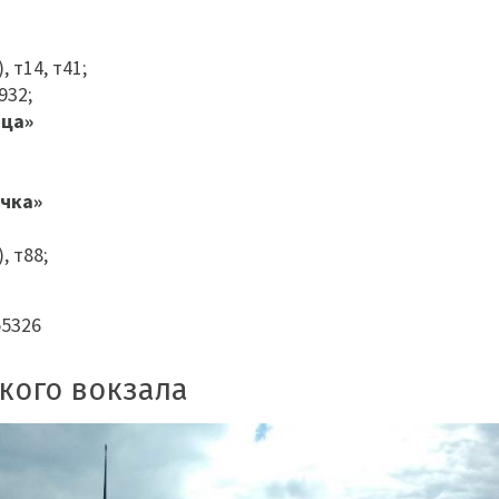
, т14, т41;
932;
ица»
чка»
, т88;
55326
кого вокзала