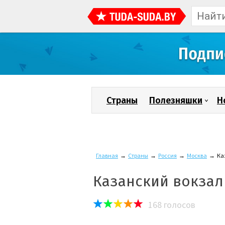
Страны
Полезняшки
Н
Главная
→
Страны
→
Россия
→
Москва
→
Ка
Казанский вокзал
168
голосов