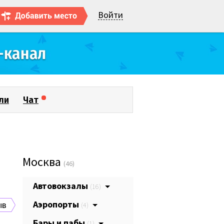
Войти
ли
Чат
Москва
(46)
Автовокзалы
(16)
Аэропорты
ыв
(4)
Бары и пабы
(1)