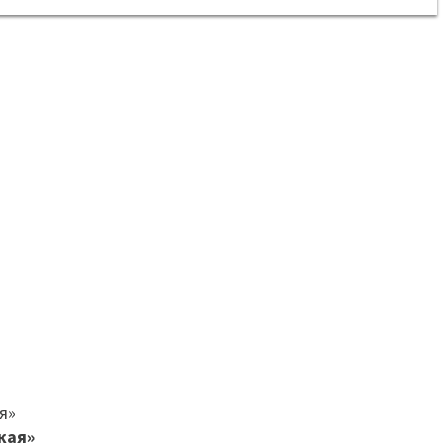
я»
кая»