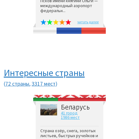
Псков имени княгини Ольги —
международный аэропорт
федеральн...
читать далее
Интересные страны
(
72 страны
,
3317 мест
)
Беларусь
41 город
1986 мест
Страна озёр, снега, золотых
листьев, быстрых ручейков и