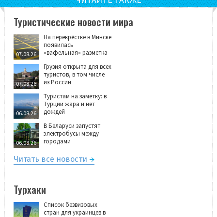
Туристические новости мира
На перекрёстке в Минске
появилась
«вафельная» разметка
07.08.26
Грузия открыта для всех
туристов, в том числе
из России
07.08.26
Туристам на заметку: в
Турции жара и нет
дождей
06.08.26
В Беларуси запустят
электробусы между
городами
06.08.26
Читать все новости
Турхаки
Список безвизовых
стран для украинцев в