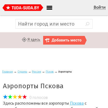
Войти
Я здесь
Главная
→
Страны
→
Россия
→
Псков
→
Аэропорты
Аэропорты Пскова
0
голосов
Здесь расположены все аэропорты
Пскова
с