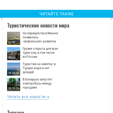
ЧИТАЙТЕ ТАКЖЕ
Туристические новости мира
На перекрёстке в Минске
появилась
«вафельная» разметка
11:40
Грузия открыта для всех
туристов, в том числе
из России
05:25
Туристам на заметку: в
Турции жара и нет
дождей
06.08.26
В Беларуси запустят
электробусы между
городами
06.08.26
Читать все новости
Турхаки