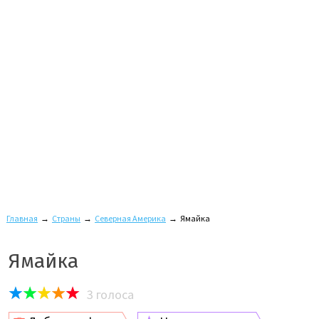
Главная
→
Страны
→
Северная Америка
→
Ямайка
Ямайка
3
голоса