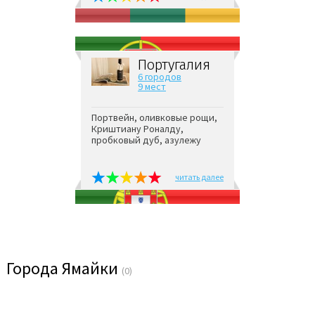
Португалия
6 городов
9 мест
Портвейн, оливковые рощи,
Криштиану Роналду,
пробковый дуб, азулежу
читать далее
Города Ямайки
(0)