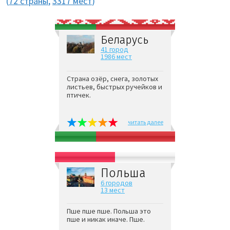
(
72 страны
,
3317 мест
)
Беларусь
41 город
1986 мест
Страна озёр, снега, золотых
листьев, быстрых ручейков и
птичек.
читать далее
Польша
6 городов
13 мест
Пше пше пше. Польша это
пше и никак иначе. Пше.