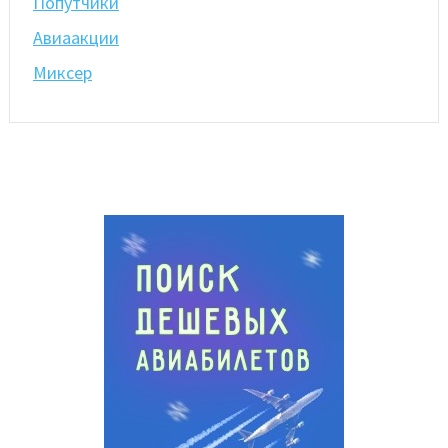
Попутчики
Авиаакции
Миксер