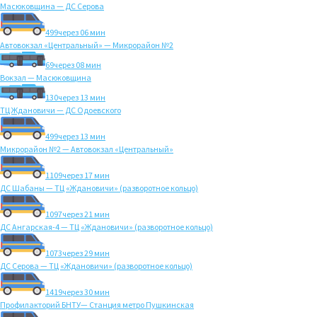
Масюковщина — ДС Серова
499
через 06 мин
Автовокзал «Центральный» — Микрорайон №2
69
через 08 мин
Вокзал — Масюковщина
130
через 13 мин
ТЦ Ждановичи — ДС Одоевского
499
через 13 мин
Микрорайон №2 — Автовокзал «Центральный»
1109
через 17 мин
ДС Шабаны — ТЦ «Ждановичи» (разворотное кольцо)
1097
через 21 мин
ДС Ангарская-4 — ТЦ «Ждановичи» (разворотное кольцо)
1073
через 29 мин
ДС Серова — ТЦ «Ждановичи» (разворотное кольцо)
1419
через 30 мин
Профилакторий БНТУ— Станция метро Пушкинская