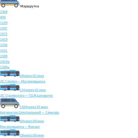
Маршрутка
1564
499
1109
1097
1073
1419
1056
1051
1589
1419а
1589а
28
через 02 мин
ДС Серова — Масюковщина
130
через 02 мин
ДС Одоевского — ТЦ Ждановичи
1564
через 03 мин
Автовокзал Центральный — Сёмково
69
через 04 мин
Масюковщина — Вокзал
28
через 06 мин