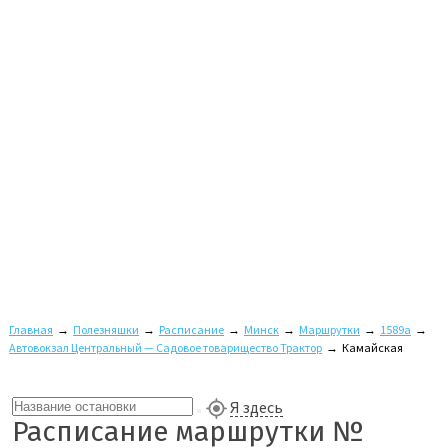
Главная
→
Полезняшки
→
Расписание
→
Минск
→
Маршрутки
→
1589а
→
Автовокзал Центральный — Садовое товарищество Трактор
→
Камайская
Я здесь
Расписание маршрутки №