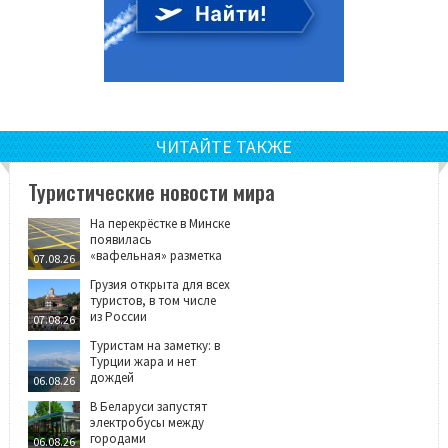
ЧИТАЙТЕ ТАКЖЕ
Туристические новости мира
На перекрёстке в Минске
появилась
«вафельная» разметка
07.08.26
Грузия открыта для всех
туристов, в том числе
из России
07.08.26
Туристам на заметку: в
Турции жара и нет
дождей
06.08.26
В Беларуси запустят
электробусы между
городами
06.08.26