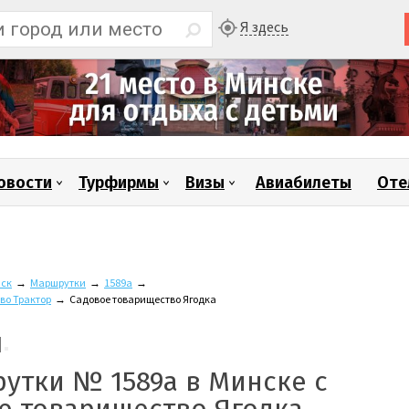
Я здесь
овости
Турфирмы
Визы
Авиабилеты
Оте
ск
→
Маршрутки
→
1589а
→
во Трактор
→
Садовое товарищество Ягодка
утки № 1589а в Минске с