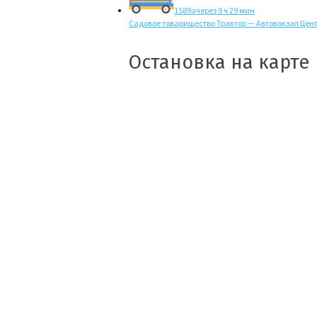
1589а
через 9 ч 29 мин
Садовое товарищество Трактор — Автовокзал Цен
Остановка на карте