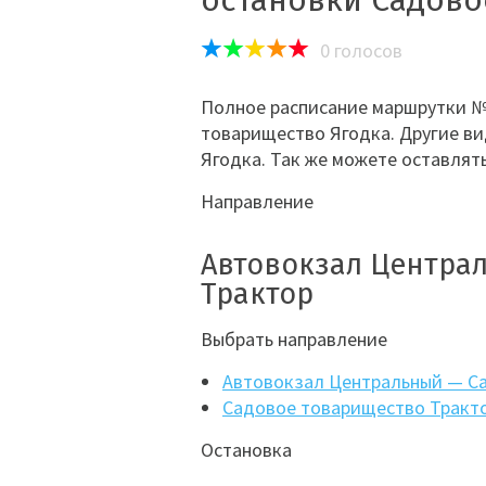
остановки Садово
0
голосов
Полное расписание маршрутки №
товарищество Ягодка. Другие в
Ягодка. Так же можете оставлят
Направление
Автовокзал Центра
Трактор
Выбрать направление
Автовокзал Центральный — С
Садовое товарищество Тракт
Остановка