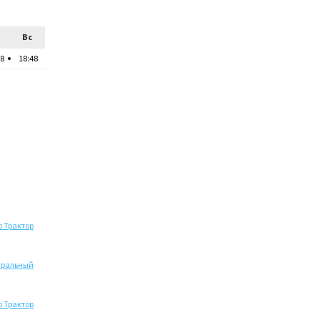
Вс
48
18:48
 Трактор
тральный
 Трактор