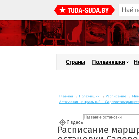
Страны
Полезняшки
Н
Главная
→
Полезняшки
→
Расписание
→
Мин
Автовокзал Центральный — Садовое товарищест
Я здесь
Расписание маршр