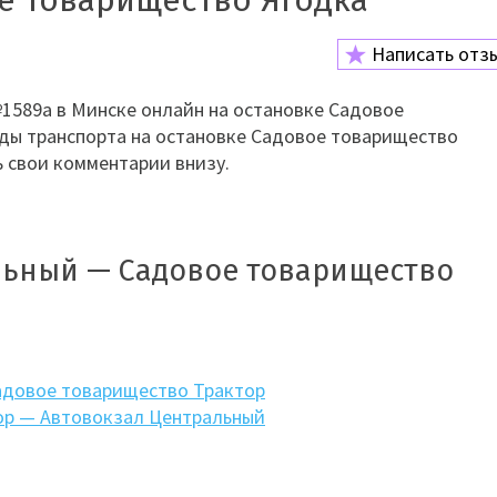
е товарищество Ягодка
Написать отз
1589а в Минске онлайн на остановке Садовое
иды транспорта на остановке Садовое товарищество
ь свои комментарии внизу.
льный — Садовое товарищество
адовое товарищество Трактор
ор — Автовокзал Центральный