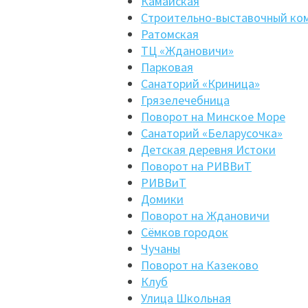
Камайская
Строительно-выставочный ко
Ратомская
ТЦ «Ждановичи»
Парковая
Санаторий «Криница»
Грязелечебница
Поворот на Минское Море
Санаторий «Беларусочка»
Детская деревня Истоки
Поворот на РИВВиТ
РИВВиТ
Домики
Поворот на Ждановичи
Сёмков городок
Чучаны
Поворот на Казеково
Клуб
Улица Школьная