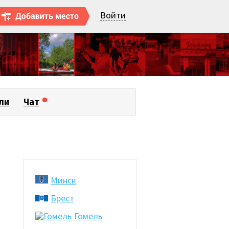
Войти
ли
Чат
Минск
Брест
Гомель