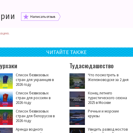
арии
Написать отзыв
зацию.
ЧИТАЙТЕ ТАКЖЕ
Турхаки
Тудасюдашество
Список безвизовых
Что посмотреть в
стран для украинцев в
Железноводске за 2 дня
2026 году
Список безвизовых
Конец летнего
стран для россиян в
туристического сезона
2026 году
2025 в Москве
Список безвизовых
Речные и морские
стран для белорусов в
круизы
2026 году
Аренда водного
Увидеть развод мостов