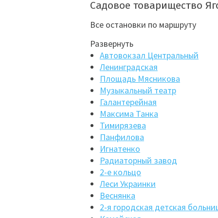
Садовое товарищество Яг
Все остановки по маршруту
Развернуть
Автовокзал Центральный
Ленинградская
Площадь Мясникова
Музыкальный театр
Галантерейная
Максима Танка
Тимирязева
Панфилова
Игнатенко
Радиаторный завод
2-е кольцо
Леси Украинки
Веснянка
2-я городская детская больни