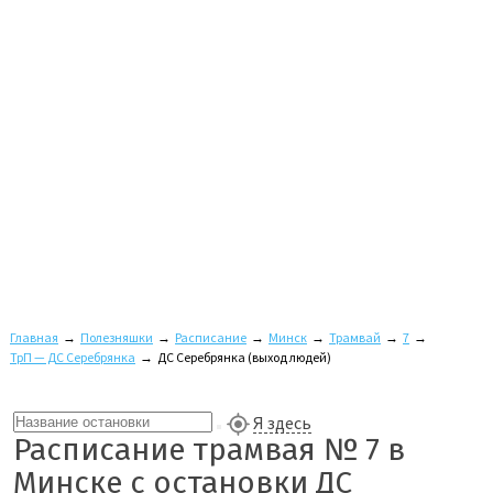
Главная
→
Полезняшки
→
Расписание
→
Минск
→
Трамвай
→
7
→
ТрП — ДС Серебрянка
→
ДС Серебрянка (выход людей)
Я здесь
Расписание трамвая № 7 в
Минске с остановки ДС