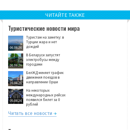
ЧИТАЙТЕ ТАКЖЕ
Туристические новости мира
Туристам на заметку: в
Турции жара и нет
дождей
06.08.26
В Беларуси запустят
электробусы между
городами
06.08.26
БелЖД меняет график
движения поездов в
направлении Орши
05.08.26
На некоторых
международных рейсах
появился билет за 0
05.08.26
рублей
Читать все новости