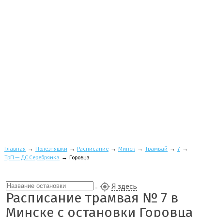
Главная
→
Полезняшки
→
Расписание
→
Минск
→
Трамвай
→
7
→
ТрП — ДС Серебрянка
→
Горовца
Я здесь
Расписание трамвая № 7 в
Минске с остановки Горовца