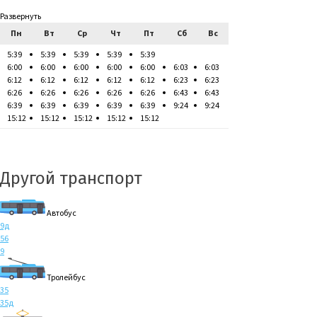
Развернуть
Пн
Вт
Ср
Чт
Пт
Сб
Вс
5:39
5:39
5:39
5:39
5:39
6:00
6:00
6:00
6:00
6:00
6:03
6:03
6:12
6:12
6:12
6:12
6:12
6:23
6:23
6:26
6:26
6:26
6:26
6:26
6:43
6:43
6:39
6:39
6:39
6:39
6:39
9:24
9:24
15:12
15:12
15:12
15:12
15:12
Другой транспорт
Автобус
9д
56
9
Тролейбус
35
35д