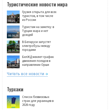
Туристические новости мира
Грузия открыта для всех
туристов, в том числе
из России
05:25
Туристам на заметку: в
Турции жара и нет
дождей
06.08.26
В Беларуси запустят
электробусы между
городами
06.08.26
БелЖД меняет график
движения поездов в
направлении Орши
05.08.26
Читать все новости
Турхаки
Список безвизовых
стран для украинцев в
2026 году