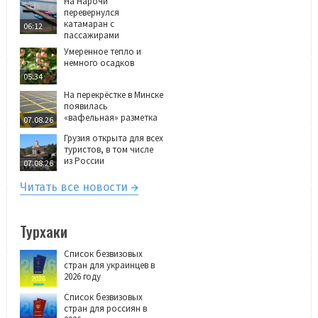
На Нарочи
перевернулся
катамаран с
06:12
пассажирами
Умеренное тепло и
немного осадков
05:34
На перекрёстке в Минске
появилась
«вафельная» разметка
07.08.26
Грузия открыта для всех
туристов, в том числе
из России
07.08.26
Читать все новости
Турхаки
Список безвизовых
стран для украинцев в
2026 году
Список безвизовых
стран для россиян в