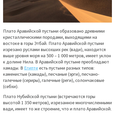
Плато Аравийской пустыни образовано древними
кристаллическими породами, выходящими на
востоке в горы Этбай. Плато Аравийской пустыни
изрезано руслами высохших рек (вади), находится
выше уровня моря на 500 – 1 000 метров, имеет уклон
к долине Нила. В Аравийской пустыне преобладают
хамады. В
Египте
есть пустыни разных типов:
каменистые (хамады), песчаные (эрги), песчано-
галечные (сериры), галечные (реги), солончаковые
(себхи).
Плато Нубийской пустыни (встречаются горы
высотой 1 350 метров), изрезанное многочисленными
вади, имеет то же строение, что и плато Аравийской.