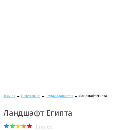
Главная
→
Полезняшки
→
Тудасюдашество
→
Ландшафт Египта
Ландшафт Египта
1
голос