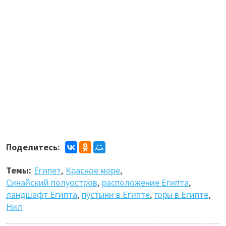
Поделитесь:
Темы:
Египет
,
Красное море
,
Синайский полуостров
,
расположение Египта
,
ландшафт Египта
,
пустыни в Египте
,
горы в Египте
,
Нил