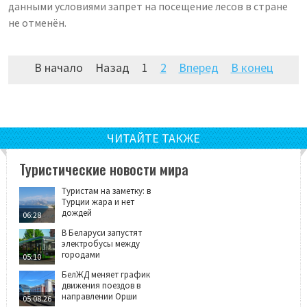
данными условиями запрет на посещение лесов в стране
не отменён.
В начало
Назад
1
2
Вперед
В конец
ЧИТАЙТЕ ТАКЖЕ
Туристические новости мира
Туристам на заметку: в
Турции жара и нет
дождей
06:28
В Беларуси запустят
электробусы между
городами
05:10
БелЖД меняет график
движения поездов в
направлении Орши
05.08.26