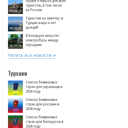
Грузия открыта для всех
туристов, в том числе
из России
07.08.26
Туристам на заметку: в
Турции жара и нет
дождей
06.08.26
В Беларуси запустят
электробусы между
городами
06.08.26
Читать все новости
Турхаки
Список безвизовых
стран для украинцев в
2026 году
Список безвизовых
стран для россиян в
2026 году
Список безвизовых
стран для белорусов в
2026 году