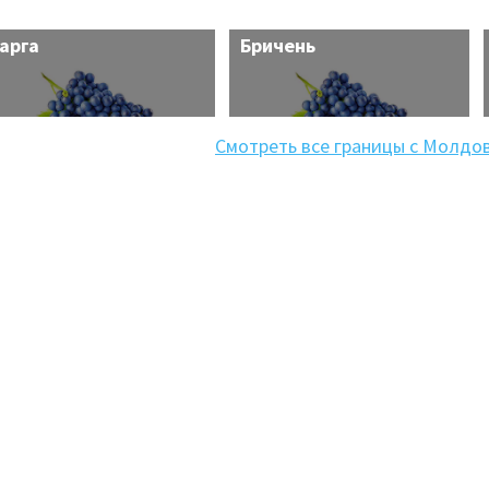
арга
Бричень
Смотреть все границы с Молдо