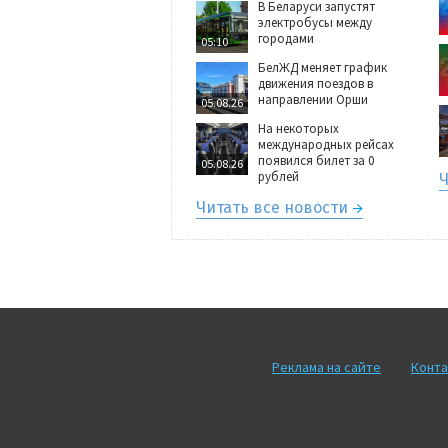
В Беларуси запустят
электробусы между
городами
05:10
БелЖД меняет график
движения поездов в
направлении Орши
05.08.26
На некоторых
международных рейсах
появился билет за 0
05.08.26
рублей
Ч
Читать все новости
Реклама на сайте
Конта