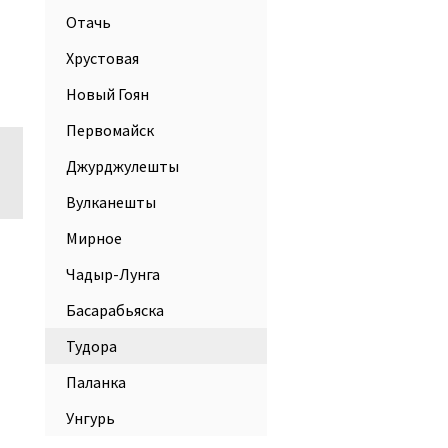
Отачь
Хрустовая
Новый Гоян
Первомайск
Джурджулешты
Вулканешты
Мирное
Чадыр-Лунга
Басарабьяска
Тудора
Паланка
Унгурь