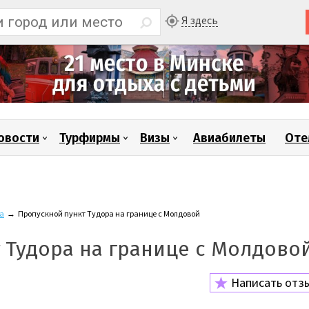
Я здесь
овости
Турфирмы
Визы
Авиабилеты
Оте
а
→
Пропускной пункт Тудора на границе с Молдовой
 Тудора на границе с Молдово
Написать отз