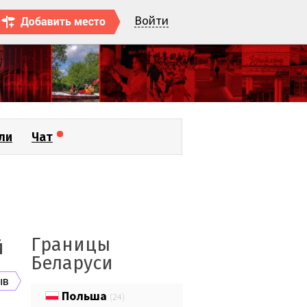
Войти
ли
Чат
Границы
й
Беларуси
ыв
Польша
(24)