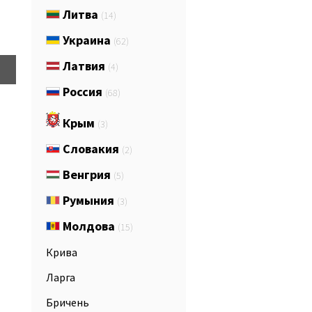
Литва
(14)
Украина
(62)
Латвия
(4)
Россия
(68)
Крым
(3)
Словакия
(2)
Венгрия
(5)
Румыния
(3)
Молдова
(15)
Крива
Ларга
Бричень