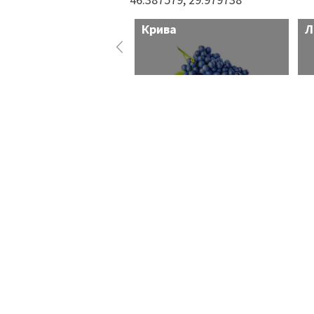
Крива
Л