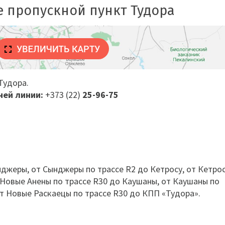
е пропускной пункт Тудора
Тудора
.
чей линии:
+373 (22)
25-96-75
джеры, от Сынджеры по трассе R2 до Кетросу, от Кетро
 Новые Анены по трассе R30 до Каушаны, от Каушаны по
от Новые Раскаецы по трассе R30 до КПП «Тудора».