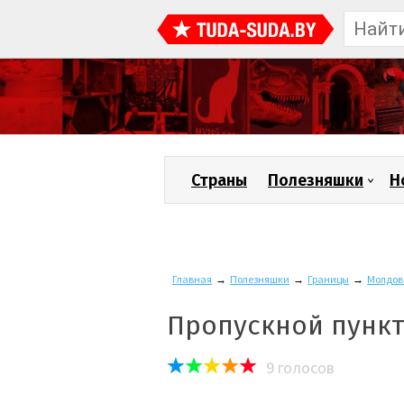
Страны
Полезняшки
Н
Главная
→
Полезняшки
→
Границы
→
Молдов
Пропускной пункт
9
голосов