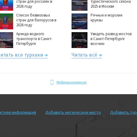
стран для россиян в
туристического сезона
2026 году
2025 в Москве
Список безвизовых
Речные и морские
стран для белорусов в
круизы
2026 году
Аренда водного
Увидеть развод мостов
транспорта в Санкт-
в Санкт-Петербурге
Петербурге
воочию
итать все турхаки
Читать всё
Мобильная версия
ктная информация
Добавить интересное место
Добавить ту