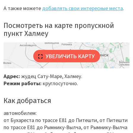
А также можете
добавлять свои интересные места
.
Посмотреть на карте пропускной
пункт Халмеу
Адрес:
жудец Сату-Маре
,
Халмеу
.
Режим работы:
круглосуточно.
Как добраться
автомобилем:
от Бухареста по трассе Е81 до Питешти, от Питешти
по трассе Е81 до Рымнику-Вылча, от Рымнику-Вылча