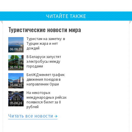
ЧИТАЙТЕ ТАКЖЕ
Туристические новости мира
Туристам на заметку: в
Турции жара и нет
дождей
06.08.26
В Беларуси запустят
электробусы между
городами
06.08.26
БелЖД меняет график
движения поездов в
направлении Орши
05.08.26
На некоторых
международных рейсах
появился билет за 0
05.08.26
рублей
Читать все новости