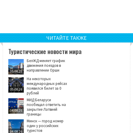
ЧИТАЙТЕ ТАКЖЕ
Туристические новости мира
БелЖД меняет график
движения поездов в
направлении Орши
05.08.26
На некоторых
международных рейсах
появился билет за 0
05.08.26
рублей
МИД Беларуси
пообещал ответить на
закрытие Латвией
04.08.26
границы
Минск — город номер
один у российских
туристов
04.08.26