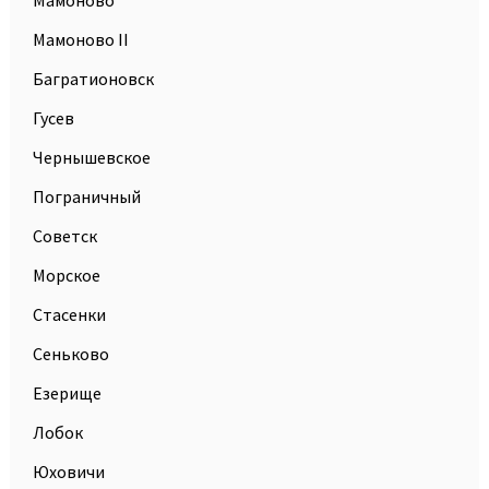
Мамоново
Мамоново II
Багратионовск
Гусев
Чернышевское
Пограничный
Советск
Морское
Стасенки
Сеньково
Езерище
Лобок
Юховичи