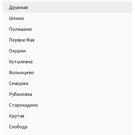
Дружная
Шеино
Полишино
Первое Мая
Окушки
Хотылевка
Волынцево
Семоржа
Рубановка
Старокадино
Крутая
Слобода