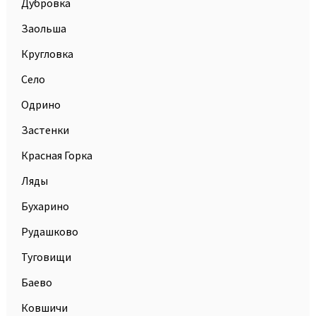
Дубровка
Заольша
Кругловка
Село
Одрино
Застенки
Красная Горка
Ляды
Бухарино
Рудашково
Туговищи
Баево
Ковшичи