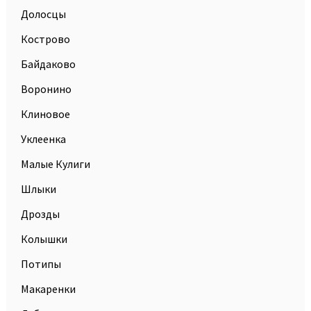
Долосцы
Кострово
Байдаково
Воронино
Клиновое
Уклеенка
Малые Кулиги
Шлыки
Дрозды
Колышки
Потипы
Макаренки