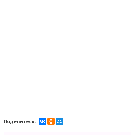
Ковшичи
Красная Раевка
Поделитесь: