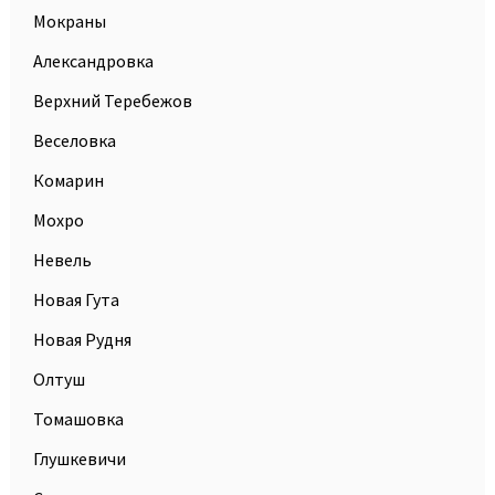
Мокраны
Александровка
Верхний Теребежов
Веселовка
Комарин
Мохро
Невель
Новая Гута
Новая Рудня
Олтуш
Томашовка
Глушкевичи