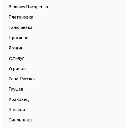
Великая Писаревка
Плетеневка
Танюшевка
Просяное
Ягодин
Устилуг
Угринов
Рава-Русская
Грушев
Краковец
Шегини
Смильница