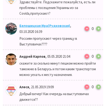
Здравствуйте. Подскажите пожалуйста, есть ли
проблемы с посещения Украины из-за
Covida,пропускают?
,
Белошицкая Ира(Рудковская)
–
0
+
03.10.2020 16:39
Россиян пропускают через границу в
Выступовичах????
–
,
0
+
Андрей Карпов
05.05.2020 21:04
скажите за сколько минут пешком можно пройти
таможню в Беларусь и потом каким транспортом
можно уехать к месту назначения.
–
,
0
+
Алеся
21.05.2019 19:09
Добрый вечер! Как очередь на выступовичах
движется??