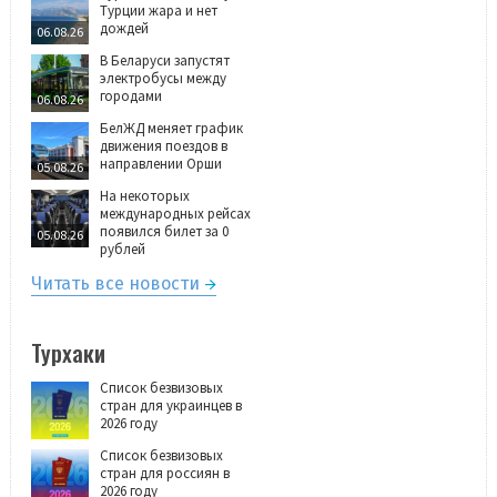
Турции жара и нет
дождей
06.08.26
В Беларуси запустят
электробусы между
городами
06.08.26
БелЖД меняет график
движения поездов в
направлении Орши
05.08.26
На некоторых
международных рейсах
появился билет за 0
05.08.26
рублей
Читать все новости
Турхаки
Список безвизовых
стран для украинцев в
2026 году
Список безвизовых
стран для россиян в
2026 году