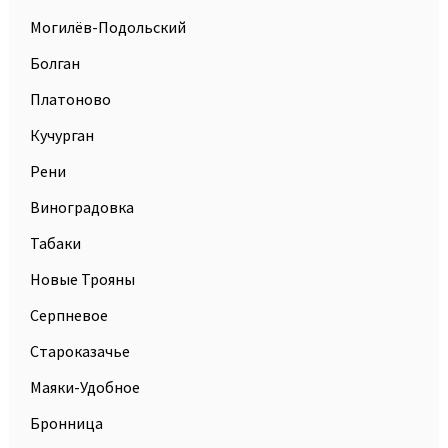
Могилёв-Подольский
Болган
Платоново
Кучурган
Рени
Виноградовка
Табаки
Новые Трояны
Серпневое
Староказачье
Маяки-Удобнoе
Бронница