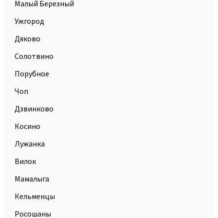
Малый Березный
Ужгород
Дяково
Солотвино
Порубное
Чоп
Дзвинково
Косино
Лужанка
Вилок
Мамалыга
Кельменцы
Росошаны