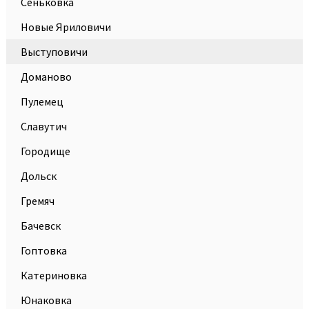
Сеньковка
Новые Яриловичи
Выступовичи
Доманово
Пулемец
Славутич
Городище
Дольск
Гремяч
Бачевск
Гоптовка
Катериновка
Юнаковка