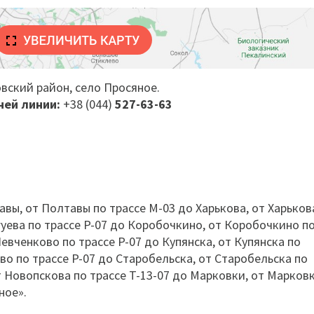
овский район
,
село Просяное
.
чей линии:
+38 (044)
527-63-63
авы, от Полтавы по трассе М-03 до Харькова, от Харьков
угуева по трассе P-07 до Коробочкино, от Коробочкино п
евченково по трассе P-07 до Купянска, от Купянска по
ово по трассе P-07 до Старобельска, от Старобельска по
т Новопскова по трассе T-13-07 до Марковки, от Марков
ное».