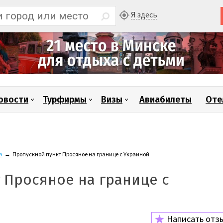
Я здесь
овости
Турфирмы
Визы
Авиабилеты
Оте
а
→
Пропускной пункт Просяное на границе с Украиной
 Просяное на границе с
Написать отз