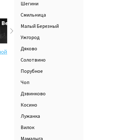
Шегини
Смильница
Веселовка
Комарин
Малый Березный
Ужгород
Дяково
ной
Солотвино
Порубное
Чоп
Дзвинково
Косино
Лужанка
Вилок
Мамалыга