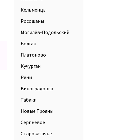
Кельменцы
Росошаны
Могилёв-Подольский
Болган
Платоново
Кучурган
Рени
Виноградовка
Табаки
Новые Трояны
Серпневое
Староказачье