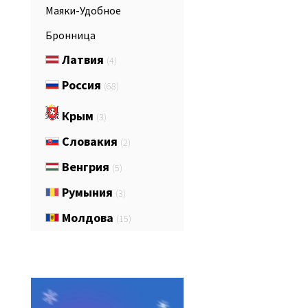
Маяки-Удобнoе
Бронница
Латвия
(4)
Россия
(68)
Крым
(3)
Словакия
(2)
Венгрия
(5)
Румыния
(3)
Молдова
(15)