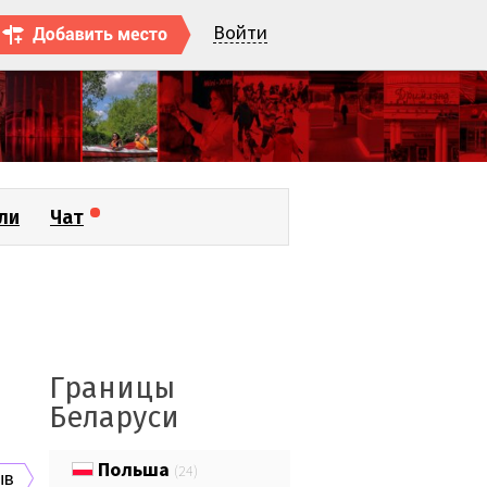
Войти
ли
Чат
Границы
Беларуси
Польша
(24)
ыв