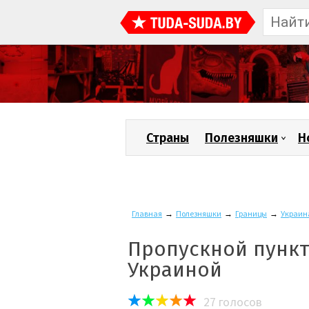
Страны
Полезняшки
Н
Главная
→
Полезняшки
→
Границы
→
Украин
Пропускной пункт
Украиной
27
голосов