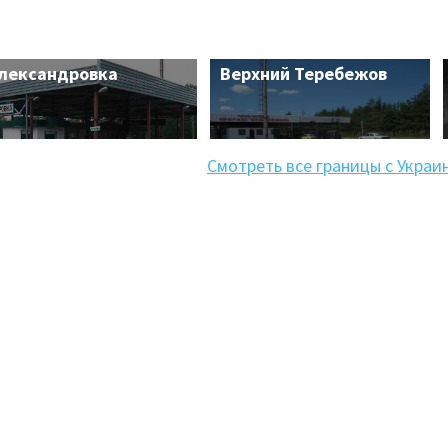
лександровка
Верхний Теребежов
Смотреть все границы с Украи