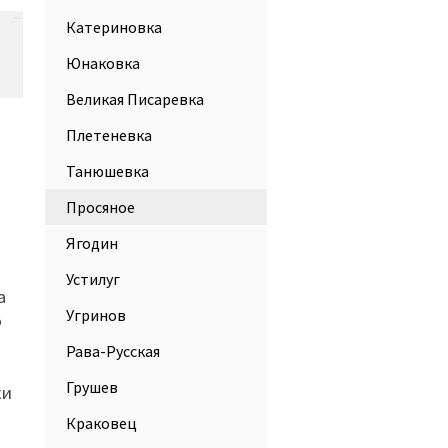
Катериновка
Юнаковка
Великая Писаревка
Плетеневка
Танюшевка
Просяное
Ягодин
Устилуг
а
Угринов
о
Рава-Русская
Грушев
ки
Краковец