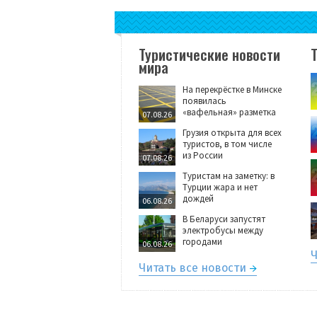
Туристические новости
мира
На перекрёстке в Минске
появилась
«вафельная» разметка
07.08.26
Грузия открыта для всех
туристов, в том числе
из России
07.08.26
Туристам на заметку: в
Турции жара и нет
дождей
06.08.26
В Беларуси запустят
электробусы между
городами
06.08.26
Ч
Читать все новости