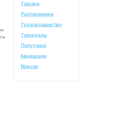
Турхаки
Разговорники
Тудасюдашество
ми
Туркидалы
сти
Попутчики
Авиаакции
Миксер