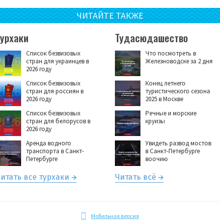
ЧИТАЙТЕ ТАКЖЕ
Турхаки
Тудасюдашество
Список безвизовых
Что посмотреть в
стран для украинцев в
Железноводске за 2 дня
2026 году
Список безвизовых
Конец летнего
стран для россиян в
туристического сезона
2026 году
2025 в Москве
Список безвизовых
Речные и морские
стран для белорусов в
круизы
2026 году
Аренда водного
Увидеть развод мостов
транспорта в Санкт-
в Санкт-Петербурге
Петербурге
воочию
итать все турхаки
Читать всё
Мобильная версия