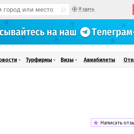
Я здесь
овости
Турфирмы
Визы
Авиабилеты
Оте
Написать отз