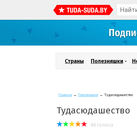
Страны
Полезняшки
Н
Главная
→
Полезняшки
→
Тудасюдашество
Тудасюдашество
44
голоса