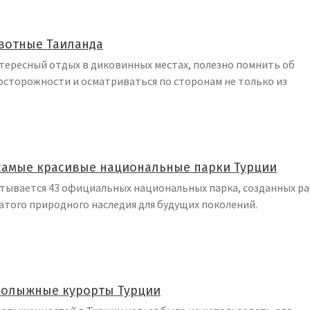
вотные Таиланда
тересный отдых в диковинных местах, полезно помнить об
осторожности и осматриваться по сторонам не только из
самые красивые национальные парки Турции
итывается 43 официальных национальных парка, созданных р
атого природного наследия для будущих поколений.
нолыжные курорты Турции