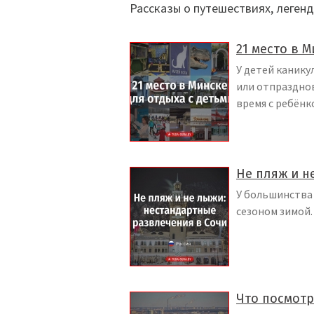
Рассказы о путешествиях, легенд
21 место в М
У детей канику
или отпразднов
время с ребёнк
Не пляж и н
У большинства 
сезоном зимой.
Что посмотр