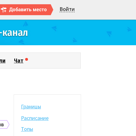
Войти
ли
Чат
Границы
Расписание
ыв
Топы