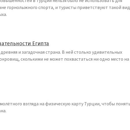
озвышенностей в Турции нельзя было не использовать для
ане горнолыжного спорта, и туристы приветствуют такой вид
ыха.
ательности Египта
 древняя и загадочная страна. В ней столько удивительных
окровищ, сколькими не может похвастаться ни одно место на
олётного взгляда на физическую карту Турции, чтобы понять
на.