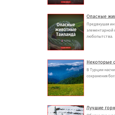
Опасные жи
Предвкушая ин
элементарной 
любопытства.
Некоторые 
В Турции насч
сохранения бог
Лучшие гор