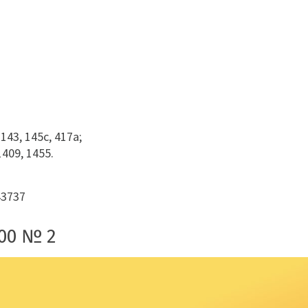
143, 145с, 417а;
409, 1455.
43737
00 № 2