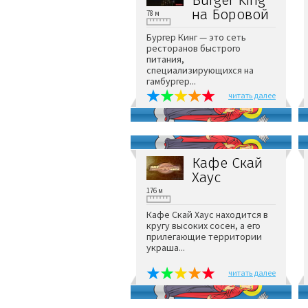
на Боровой
78 м
Бургер Кинг — это сеть
ресторанов быстрого
питания,
специализирующихся на
гамбургер...
читать далее
Кафе Скай
Хаус
176 м
Кафе Скай Хаус находится в
кругу высоких сосен, а его
прилегающие территории
украша...
читать далее