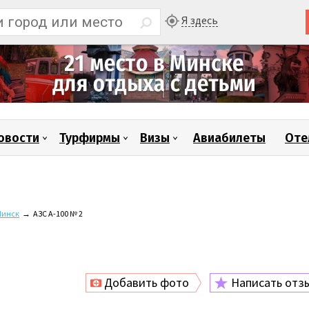
Я здесь
овости
Турфирмы
Визы
Авиабилеты
Оте
инск
→
АЗС А-100 № 2
Добавить фото
Написать отз