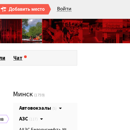
Войти
ли
Чат
Минск
(1759)
Автовокзалы
(5)
АЗС
ыв
(117)
ААЗС Белоруснефть №