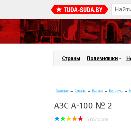
Страны
Полезняшки
Н
Главная
→
Страны
→
Европа
→
Беларусь
→
М
АЗС А-100 № 2
5
голосов