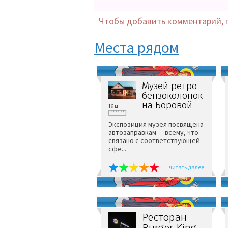
Чтобы добавить комментарий, 
Места рядом
Музей ретро
бензоколонок
на Боровой
16 м
Экспозиция музея посвящена
автозаправкам — всему, что
связано с соответствующей
сфе...
читать далее
Ресторан
Burger King