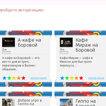
пройдите авторизацию.
А-кафе на
Кафе
Боровой
Мираж на
Боровой
25 м
32 м
А-кафе на Боровой — это
Кафе Мираж — кафе в
место для встреч,
Минске для быстрого
переговоров и бизнес-
перекуса...
общения...
читать далее
читать далее
Гиппо на
Доброе утро в
Гиппо на
Боровой