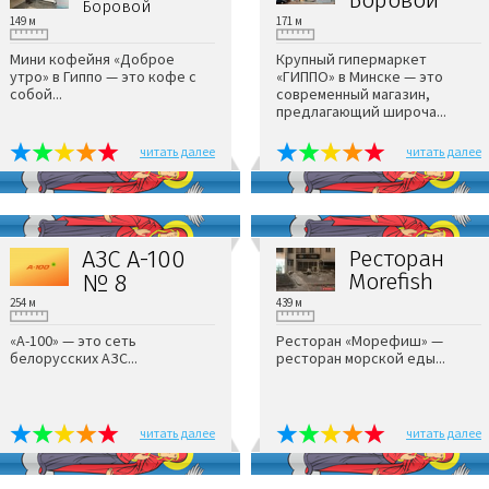
Боровой
149 м
171 м
Мини кофейня «Доброе
Крупный гипермаркет
утро» в Гиппо — это кофе с
«ГИППО» в Минске — это
собой...
современный магазин,
предлагающий широча...
читать далее
читать далее
АЗС А-100
Ресторан
Morefish
№ 8
254 м
439 м
«А-100» — это сеть
Ресторан «Морефиш» —
белорусских АЗС...
ресторан морской еды...
читать далее
читать далее