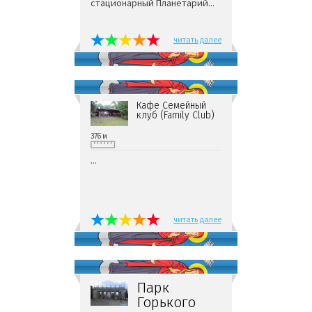
стационарный Планетарий...
читать далее
Кафе Семейный
клуб (Family Сlub)
376 м
...
читать далее
Парк
Горького