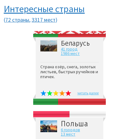
Интересные страны
(
72 страны
,
3317 мест
)
Беларусь
41 город
1986 мест
Страна озёр, снега, золотых
листьев, быстрых ручейков и
птичек.
читать далее
Польша
6 городов
13 мест