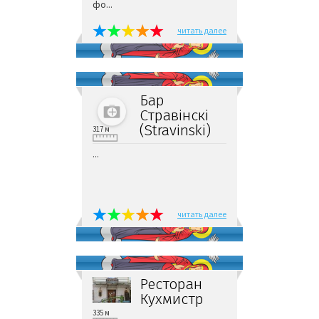
фо...
читать далее
Бар
Стравiнскi
(Stravinski)
317 м
...
читать далее
Ресторан
Кухмистр
335 м