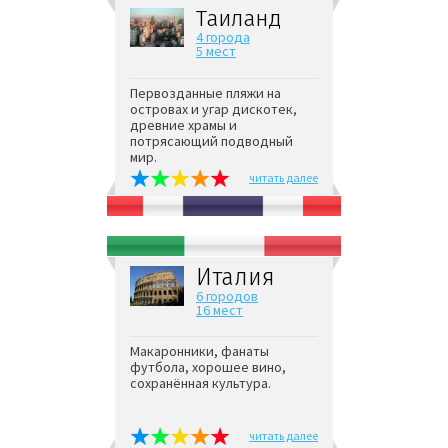
Таиланд
4 города
5 мест
Первозданные пляжи на
островах и угар дискотек,
древние храмы и
потрясающий подводный
мир.
читать далее
Италия
6 городов
16 мест
Макаронники, фанаты
футбола, хорошее вино,
сохранённая культура.
читать далее