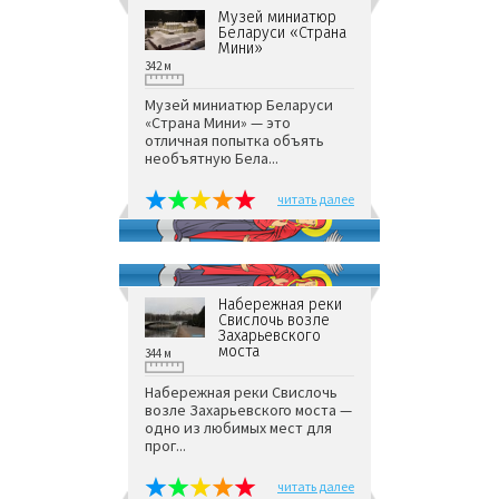
Музей миниатюр
Беларуси «Страна
Мини»
342 м
Музей миниатюр Беларуси
«Страна Мини» — это
отличная попытка объять
необъятную Бела...
читать далее
Набережная реки
Свислочь возле
Захарьевского
моста
344 м
Набережная реки Свислочь
возле Захарьевского моста —
одно из любимых мест для
прог...
читать далее