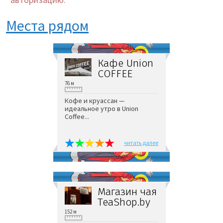
Места рядом
Кафе Union
COFFEE
76 м
Кофе и круассан —
идеальное утро в Union
Coffee...
читать далее
Магазин чая
TeaShop.by
152 м