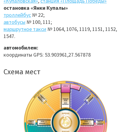
«Купаловская»
,
станция «Площадь Победы»
остановка «Янки Купалы»
троллейбус
№ 22;
автобусы
№ 100, 111;
маршрутное такси
№ 1064, 1076, 1119, 1151, 1152,
1547.
автомобилем:
координаты GPS: 53.903961,27.567878
Схема мест