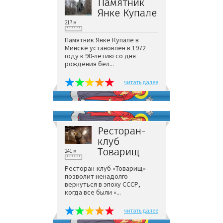
Памятник
Янке Купале
217 м
Памятник Янке Купале в
Минске установлен в 1972
году к 90-летию со дня
рождения бел...
читать далее
Ресторан-
клуб
Товарищ
241 м
Ресторан-клуб «Товарищ»
позволит ненадолго
вернуться в эпоху СССР,
когда все были «...
читать далее