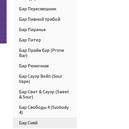
Бар Пересмешник
Бар Пивной прибой
Бар Пиранья
Бар Питер
Бар Прайм бар (Prime
Bar)
Бар Рюмочная
Бар Сауэр Вейп (Sour
Vape)
Бар Свит & Сауэр (Sweet
& Sour)
Бар Свободы 4 (Svobody
4)
Бар Сияй