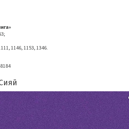
мига»
53;
111, 1146, 1153, 1346.
58184
Сияй