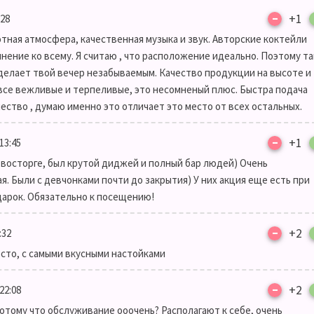
–
+1
:28
тная атмосфера, качественная музыка и звук. Авторские коктейли
ение ко всему. Я считаю , что расположение идеально. Поэтому т
 делает твой вечер незабываемым. Качество продукции на высоте и
все вежливые и терпеливые, это несомненый плюс. Быстра подача
чество , думаю именно это отличает это место от всех остальных.
–
+1
13:45
в восторге, был крутой диджей и полный бар людей) Очень
я. Были с девчонками почти до закрытия) У них акция еще есть при
дарок. Обязательно к посещению!
–
+2
:32
есто, с самыми вкусными настойками
–
+2
22:08
потому что обслуживание ооочень? Располагают к себе, очень