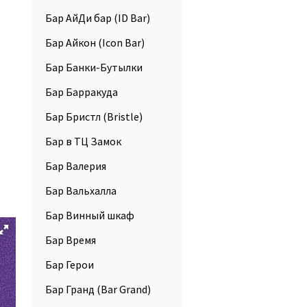
Бар АйДи бар (ID Bar)
Бар Айкон (Icon Bar)
Бар Банки-Бутылки
Бар Барракуда
Бар Бристл (Bristle)
Бар в ТЦ Замок
Бар Валерия
Бар Вальхалла
Бар Винный шкаф
Никита Климович
Бар Время
Бар Герои
Бар Гранд (Bar Grand)