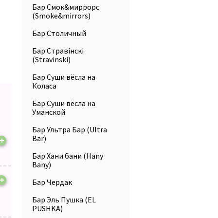
Бар Смок&миррорс
(Smoke&mirrors)
Бар Столичный
Бар Стравiнскi
(Stravinski)
Бар Суши вёсла на
Коласа
Бар Суши вёсла на
Уманской
Бар Ультра Бар (Ultra
Bar)
+
Бар Хани бани (Hany
Bany)
+
Бар Чердак
Бар Эль Пушка (EL
PUSHKA)