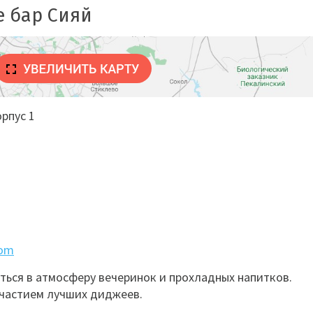
е бар Сияй
орпус 1
com
уться в атмосферу вечеринок и прохладных напитков.
участием лучших диджеев.