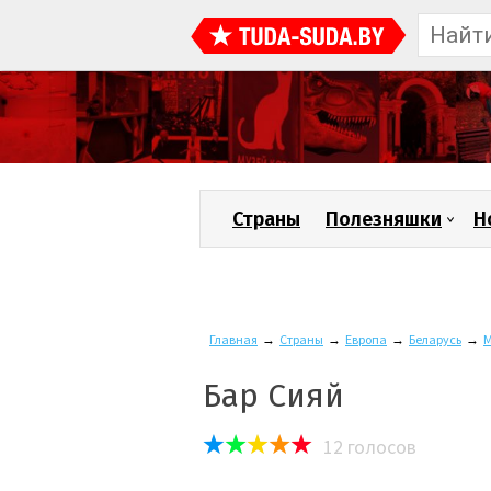
Страны
Полезняшки
Н
Главная
→
Страны
→
Европа
→
Беларусь
→
М
Бар Сияй
12
голосов