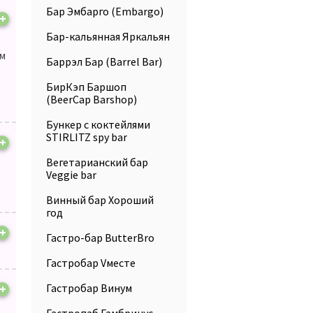
Бар Эмбарго (Embargo)
+
Бар-кальянная Яркальян
ам
Баррэл Бар (Barrel Bar)
БирКэп Баршоп
(BeerCap Barshop)
Бункер с коктейлями
STIRLITZ spy bar
+
Вегетарианский бар
Veggie bar
Винный бар Хороший
год
+
Гастро-бар ButterBro
Гастробар Vместе
+
Гастробар Винум