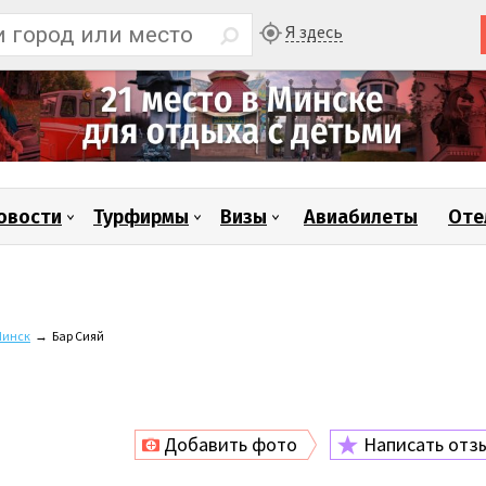
Я здесь
овости
Турфирмы
Визы
Авиабилеты
Оте
инск
→
Бар Сияй
Добавить фото
Написать отз