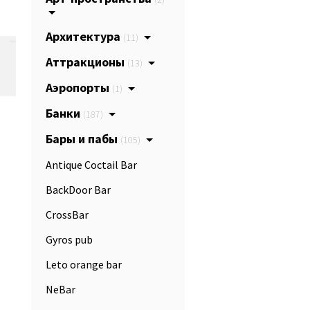
Архитектура
(11)
Аттракционы
(13)
Аэропорты
(1)
Банки
(187)
Бары и пабы
(105)
Antique Coctail Bar
BackDoor Bar
CrossBar
Gyros pub
Leto orange bar
NeBar