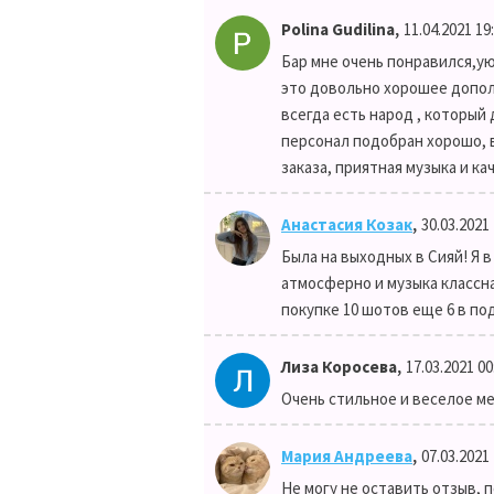
,
Polina Gudilina
11.04.2021 19
Бар мне очень понравился,ую
это довольно хорошее дополн
всегда есть народ , который
персонал подобран хорошо, 
заказа, приятная музыка и ка
,
Анастасия Козак
30.03.2021 
Была на выходных в Сияй! Я 
атмосферно и музыка классна
покупке 10 шотов еще 6 в по
,
Лиза Коросева
17.03.2021 00
Очень стильное и веселое м
,
Мария Андреева
07.03.2021 
Не могу не оставить отзыв, 