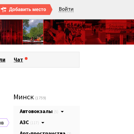
Войти
ли
Чат
Минск
(1759)
Автовокзалы
(5)
АЗС
ыв
(117)
Арт-пространства
(2)