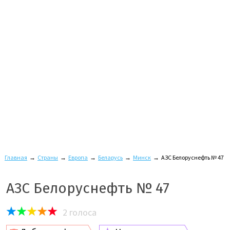
Главная
→
Страны
→
Европа
→
Беларусь
→
Минск
→
АЗС Белоруснефть № 47
АЗС Белоруснефть № 47
2
голоса