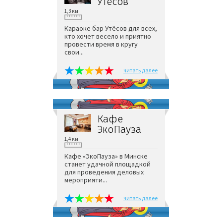
Утёсов
1,3 км
Караоке бар Утёсов для всех,
кто хочет весело и приятно
провести время в кругу
свои...
читать далее
Кафе
ЭкоПауза
1,4 км
Кафе «ЭкоПауза» в Минске
станет удачной площадкой
для проведения деловых
мероприяти...
читать далее