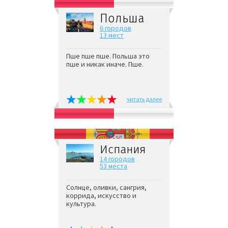
Польша
6 городов
13 мест
Пше пше пше. Польша это
пше и никак иначе. Пше.
читать далее
Испания
14 городов
53 места
Солнце, оливки, сангрия,
коррида, искусство и
культура.