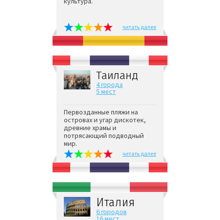
культура.
читать далее
Таиланд
4 города
5 мест
Первозданные пляжи на
островах и угар дискотек,
древние храмы и
потрясающий подводный
мир.
читать далее
Италия
6 городов
16 мест