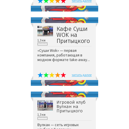
читать далее
Кафе Суши
WOK на
Притыцкого
1,3 км
«Суши Wok» — первая
компания, работающая в
модном формате take-away...
читать далее
Игровой клуб
Вулкан на
Притыцкого
1,3 км
Вулкан — сеть игровых