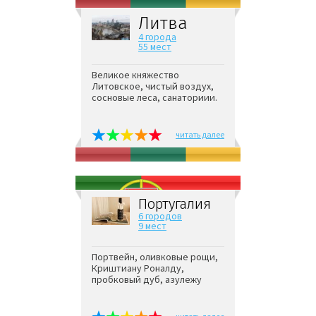
Литва
4 города
55 мест
Великое княжество
Литовское, чистый воздух,
сосновые леса, санаториии.
читать далее
Португалия
6 городов
9 мест
Портвейн, оливковые рощи,
Криштиану Роналду,
пробковый дуб, азулежу