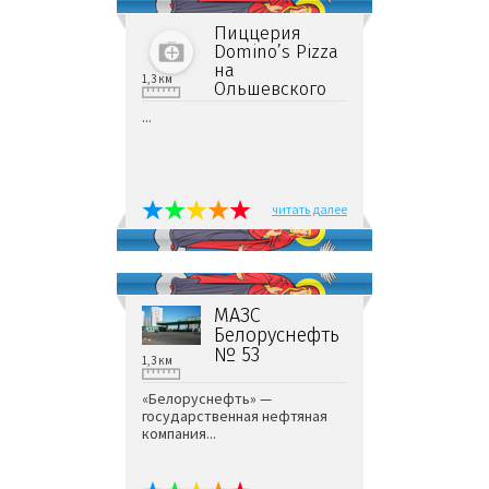
Пиццерия
Domino’s Pizza
на
1,3 км
Ольшевского
...
читать далее
МАЗС
Белоруснефть
№ 53
1,3 км
«Белоруснефть» —
государственная нефтяная
компания...