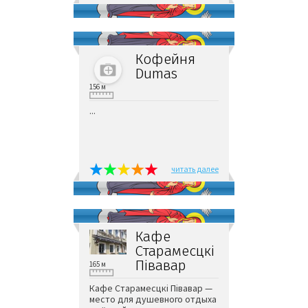
Кофейня
Dumas
156 м
...
читать далее
Кафе
Старамесцкi
Пiвавар
165 м
Кафе Старамесцкi Пiвавар —
место для душевного отдыха