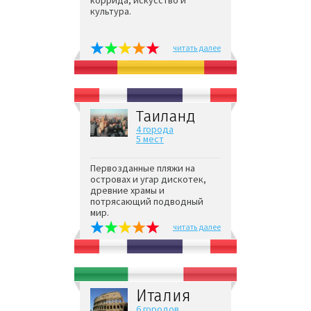
коррида, искусство и
культура.
читать далее
Таиланд
4 города
5 мест
Первозданные пляжи на
островах и угар дискотек,
древние храмы и
потрясающий подводный
мир.
читать далее
Италия
6 городов