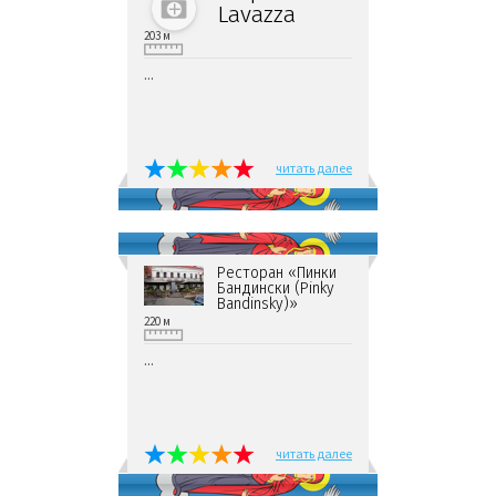
Lavazza
203 м
...
читать далее
Ресторан «Пинки
Бандински (Pinky
Bandinsky)»
220 м
...
читать далее