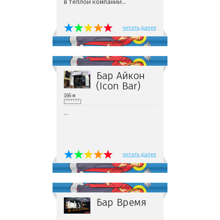
в тёплой компании...
читать далее
Бар Айкон
(Icon Bar)
166 м
...
читать далее
Бар Время