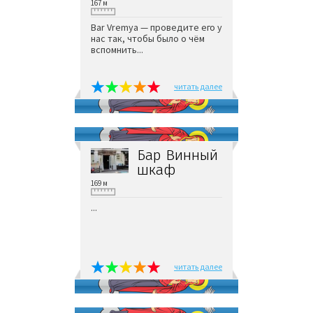
167 м
Bar Vremya — проведите его у
нас так, чтобы было о чём
вспомнить...
читать далее
Бар Винный
шкаф
169 м
...
читать далее