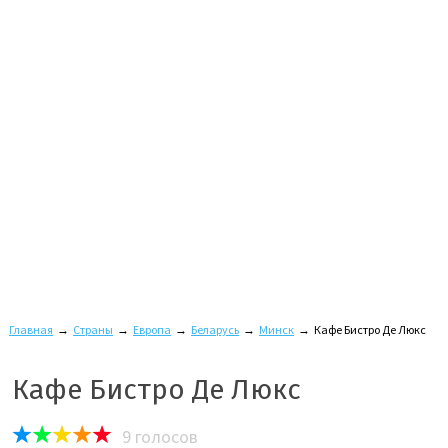
Главная
→
Страны
→
Европа
→
Беларусь
→
Минск
→
Кафе Бистро Де Люкс
Кафе Бистро Де Люкс
9
голосов