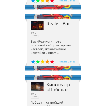
читать далее
Realist Bar
190 м
Бар «Реалист» — это
огромный выбор авторских
настоек, эксклюзивные
коктейли и много...
читать далее
Кинотеатр
«Победа»
192 м
Победа — старейший