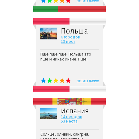
читать далее
Польша
6 городов
13 мест
Пше пше пше. Польша это
пше и никак иначе. Пше.
читать далее
Испания
14 городов
53 места
Солнце, оливки, сангрия,