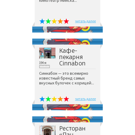
кинотеатр Минска...
читать далее
Кафе-
пекарня
Cinnabon
194 м
Синнабон — это всемирно
известный бренд самых
вкусных булочек с корицей...
читать далее
Ресторан
«Пан