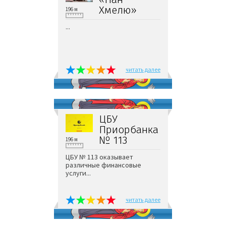
Хмелю»
196 м
...
читать далее
ЦБУ
Приорбанка
№ 113
196 м
ЦБУ № 113 оказывает
различные финансовые
услуги...
читать далее