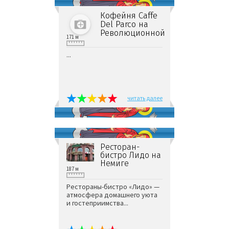
Кофейня Caffe
Del Parco на
Революционной
171 м
...
читать далее
Ресторан-
бистро Лидо на
Немиге
187 м
Рестораны-бистро «Лидо» —
атмосфера домашнего уюта
и гостеприимства...