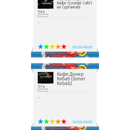
Кафе (Lounge Cafe)
на Сурганова
714 м
...
читать далее
Кафе Донер
Кебаб (Doner
Kebab)
717 м
...
читать далее