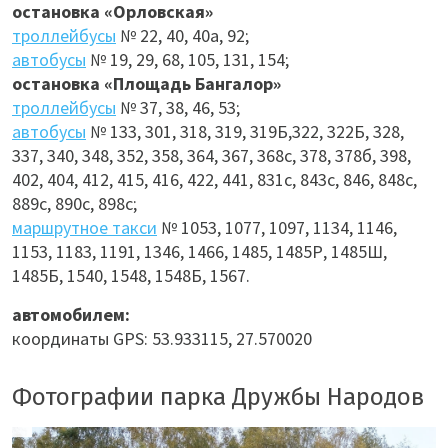
остановка «Орловская»
троллейбусы
№ 22, 40, 40а, 92;
автобусы
№ 19, 29, 68, 105, 131, 154;
остановка «Площадь Бангалор»
троллейбусы
№ 37, 38, 46, 53;
автобусы
№ 133, 301, 318, 319,
319Б,
322,
322Б,
328,
337, 340, 348, 352, 358, 364, 367, 368с, 378, 378б, 398,
402, 404, 412, 415, 416, 422, 441, 831с, 843с, 846, 848с,
889с, 890с, 898с;
маршрутное такси
№ 1053, 1077, 1097, 1134, 1146,
1153, 1183, 1191, 1346, 1466, 1485, 1485Р, 1485Ш,
1485Б, 1540, 1548, 1548Б, 1567.
автомобилем:
координаты GPS: 53.933115, 27.570020
Фотографии парка Дружбы Народов