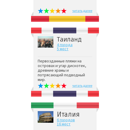
читать далее
Таиланд
4 города
5 мест
Первозданные пляжи на
островах и угар дискотек,
древние храмы и
потрясающий подводный
мир.
читать далее
Италия
6 городов
16 мест