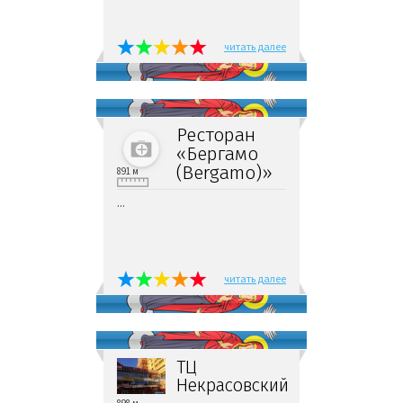
читать далее
Ресторан
«Бергамо
(Bergamo)»
891 м
...
читать далее
ТЦ
Некрасовский
898 м