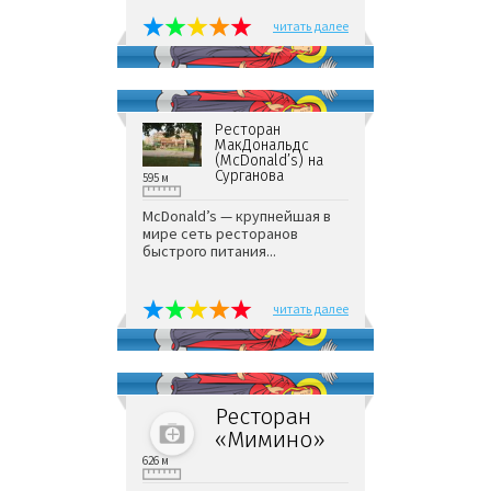
читать далее
Ресторан
МакДональдс
(McDonald’s) на
Сурганова
595 м
McDonald’s — крупнейшая в
мире сеть ресторанов
быстрого питания...
читать далее
Ресторан
«Мимино»
626 м