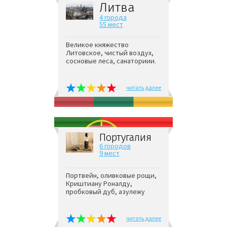
Литва
4 города
55 мест
Великое княжество
Литовское, чистый воздух,
сосновые леса, санаториии.
читать далее
Португалия
6 городов
9 мест
Портвейн, оливковые рощи,
Криштиану Роналду,
пробковый дуб, азулежу
читать далее