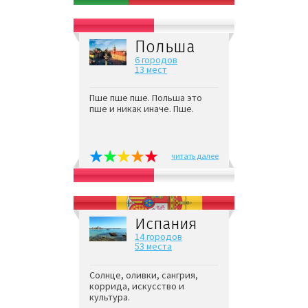
Польша
6 городов
13 мест
Пше пше пше. Польша это
пше и никак иначе. Пше.
читать далее
Испания
14 городов
53 места
Солнце, оливки, сангрия,
коррида, искусство и
культура.