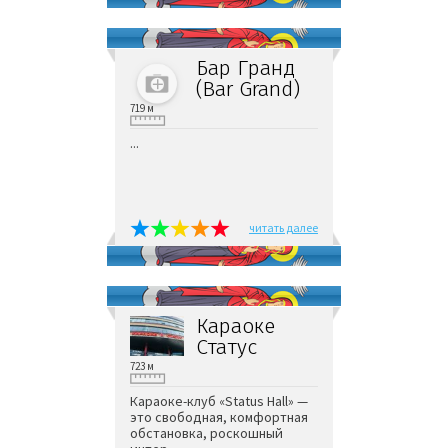
Бар Гранд
(Bar Grand)
719 м
...
читать далее
Караоке
Статус
723 м
Караоке-клуб «Status Hall» —
это свободная, комфортная
обстановка, роскошный