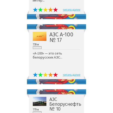
интер...
читать далее
АЗС А-100
№ 17
739 м
«А-100» — это сеть
белорусских АЗС...
читать далее
АЗС
Белоруснефть
№ 10
779 м