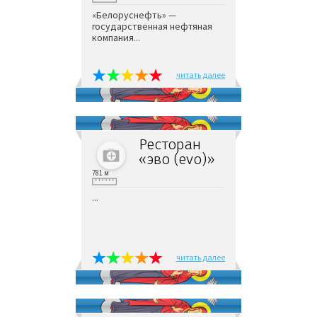
«Белоруснефть» —
государственная нефтяная
компания...
читать далее
Ресторан
«эво (evo)»
781 м
...
читать далее