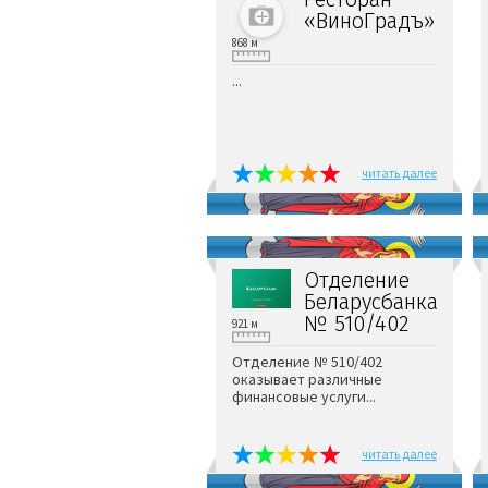
«ВиноГрадъ»
868 м
...
читать далее
Отделение
Беларусбанка
№ 510/402
921 м
Отделение № 510/402
оказывает различные
финансовые услуги...
читать далее