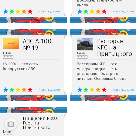
доброжелательность и
высок...
читать далее
читать далее
АЗС А-100
Ресторан
KFC на
№ 19
Притыцкого
1,3 км
1,4 км
«А-100» — это сеть
Рестораны KFC — это
белорусских АЗС...
международная сеть
ресторанов быстрого
питания. Основные блюда ...
читать далее
читать далее
Пиццерия Pizza
Foot на
Притыцкого
1,4 км