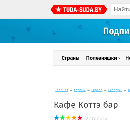
Страны
Полезняшки
Н
Главная
→
Страны
→
Европа
→
Беларусь
→
М
Кафе Коттэ бар
22
голоса