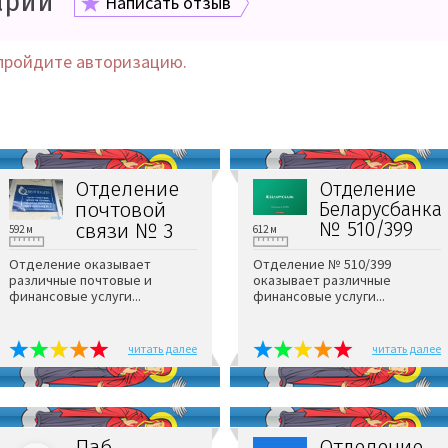
арии
Написать отзыв
пройдите авторизацию.
Отделение
Отделение
почтовой
Беларусбанка
№ 510/399
связи № 3
592 м
612 м
Отделение оказывает
Отделение № 510/399
различные почтовые и
оказывает различные
финансовые услуги...
финансовые услуги...
читать далее
читать далее
Паб
Отделение