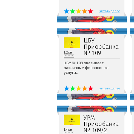
читать далее
ЦБУ
Приорбанка
№ 109
1,2 км
ЦБУ № 109 оказывает
различные финансовые
услуги...
читать далее
УРМ
Приорбанка
№ 109/2
1,4 км