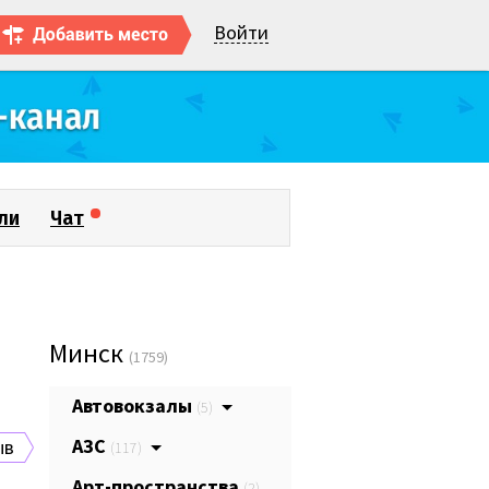
Войти
ли
Чат
Минск
(1759)
Автовокзалы
(5)
АЗС
ыв
(117)
Арт-пространства
(2)