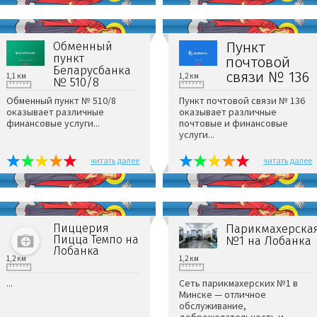
Пункт
Обменный
пункт
почтовой
Беларусбанка
связи № 136
1,1 км
1,2 км
№ 510/8
Обменный пункт № 510/8
Пункт почтовой связи № 136
оказывает различные
оказывает различные
финансовые услуги...
почтовые и финансовые
услуги...
читать далее
читать далее
Пиццерия
Парикмахерска
Пицца Темпо на
№1 на Лобанка
Лобанка
1,2 км
1,2 км
...
Сеть парикмахерских №1 в
Минске — отличное
обслуживание,