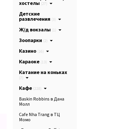
хостелы
(27)
Детские
развлечения
(3)
Ж/д вокзалы
(1)
Зоопарки
(2)
Казино
(16)
Караоке
(13)
Катание на коньках
(7)
Кафе
(228)
Baskin Robbins в Дана
Молл
Cafe Nha Trang в ТЦ
Момо