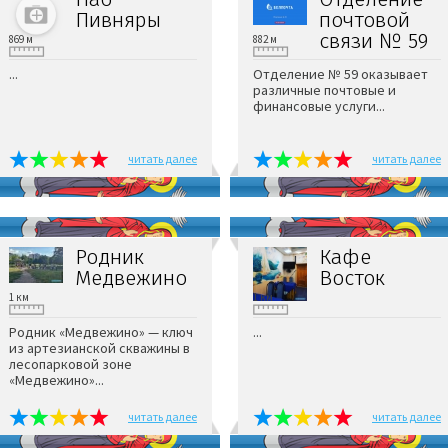
Пивняры
почтовой
связи № 59
869 м
882 м
...
Отделение № 59 оказывает
различные почтовые и
финансовые услуги...
читать далее
читать далее
Родник
Кафе
Медвежино
Восток
1 км
1 км
Родник «Медвежино» — ключ
...
из артезианской скважины в
лесопарковой зоне
«Медвежино»...
читать далее
читать далее