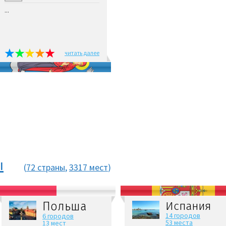
...
читать далее
ы
(
72 страны
,
3317 мест
)
Польша
Испания
14 городов
6 городов
53 места
13 мест