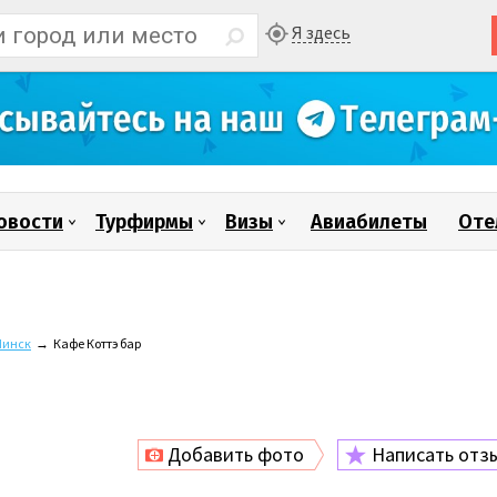
Я здесь
овости
Турфирмы
Визы
Авиабилеты
Оте
инск
→
Кафе Коттэ бар
Добавить фото
Написать отз