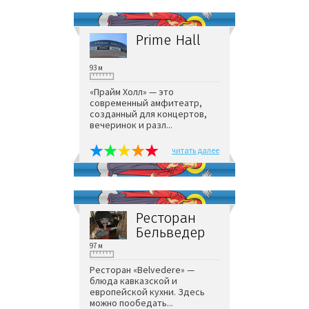
Prime Hall
93 м
«Прайм Холл» — это
современный амфитеатр,
созданный для концертов,
вечеринок и разл...
читать далее
Ресторан
Бельведер
97 м
Ресторан «Belvedere» —
блюда кавказской и
европейской кухни. Здесь
можно пообедать...