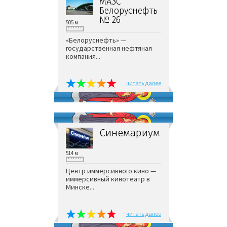
МАЗС
Белоруснефть
№ 26
505 м
«Белоруснефть» —
государственная нефтяная
компания...
читать далее
Синемариум
514 м
Центр иммерсивного кино —
иммерсивный кинотеатр в
Минске...
читать далее