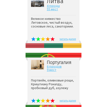
Литва
4 города
55 мест
Великое княжество
Литовское, чистый воздух,
сосновые леса, санаториии.
читать далее
Португалия
6 городов
9 мест
Портвейн, оливковые рощи,
Криштиану Роналду,
пробковый дуб, азулежу
читать далее