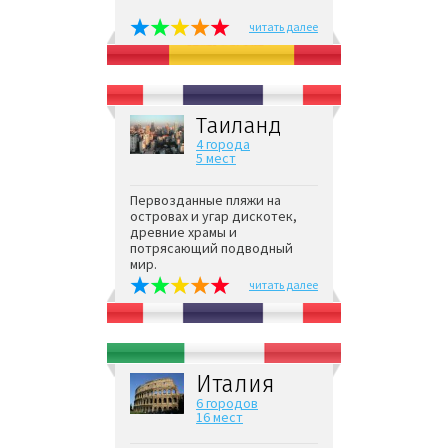
читать далее
Таиланд
4 города
5 мест
Первозданные пляжи на
островах и угар дискотек,
древние храмы и
потрясающий подводный
мир.
читать далее
Италия
6 городов
16 мест