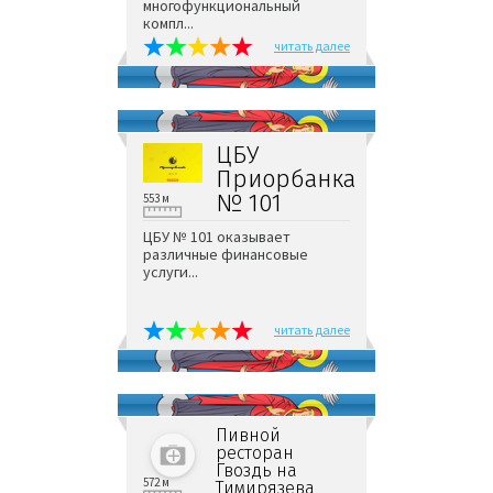
многофункциональный
компл...
читать далее
ЦБУ
Приорбанка
№ 101
553 м
ЦБУ № 101 оказывает
различные финансовые
услуги...
читать далее
Пивной
ресторан
Гвоздь на
572 м
Тимирязева