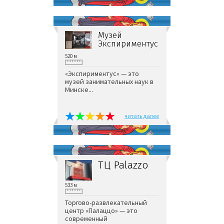
Музей
Экспириментус
520 м
«Экспириментус» — это
музей занимательных наук в
Минске...
читать далее
ТЦ Palazzo
533 м
Торгово-развлекательный
центр «Палаццо» — это
современный