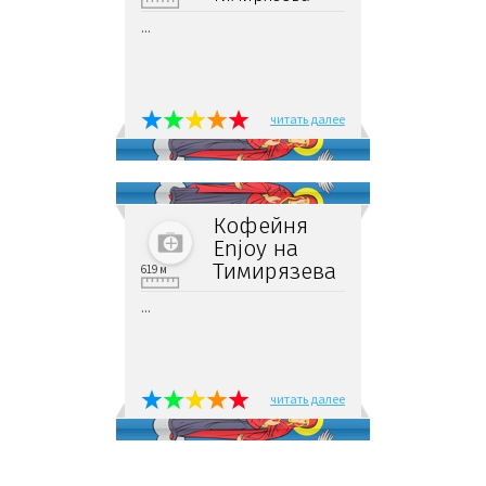
...
читать далее
Кофейня
Enjoy на
Тимирязева
619 м
...
читать далее