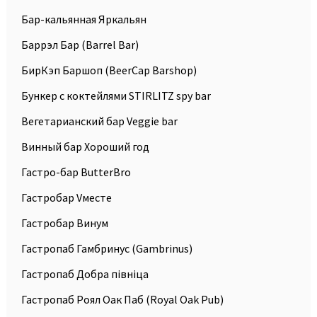
Бар-кальянная Яркальян
Баррэл Бар (Barrel Bar)
БирКэп Баршоп (BeerCap Barshop)
Бункер с коктейлями STIRLITZ spy bar
Вегетарианский бар Veggie bar
Винный бар Хороший год
Гастро-бар ButterBro
Гастробар Vместе
Гастробар Винум
Гастропаб Гамбринус (Gambrinus)
Гастропаб Добра пiвнiца
Гастропаб Роял Оак Паб (Royal Oak Pub)