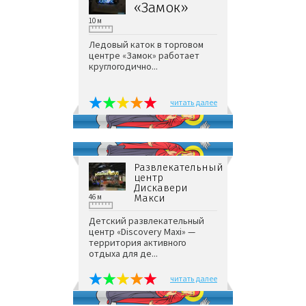
«Замок»
10 м
Ледовый каток в торговом
центре «Замок» работает
круглогодично...
читать далее
Развлекательный
центр
Дискавери
46 м
Макси
Детский развлекательный
центр «Discovery Maxi» —
территория активного
отдыха для де...
читать далее