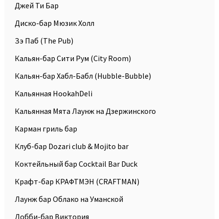
Джей Ти Бар
Диско-бар Мюзик Холл
Зэ Паб (The Pub)
Кальян-бар Сити Рум (City Room)
Кальян-бар Хабл-Бабл (Hubble-Bubble)
Кальянная HookahDeli
Кальянная Мята Лаунж на Дзержинского
Карман гриль бар
Клуб-бар Dozari club & Mojito bar
Коктейльный бар Cocktail Bar Duck
Крафт-бар КРАФТМЭН (CRAFTMAN)
Лаунж бар Облако на Уманской
Лобби-бар Виктория