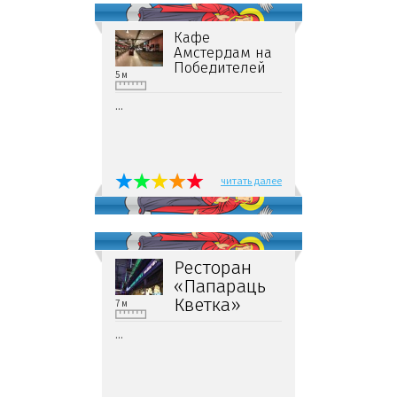
Кафе
Амстердам на
Победителей
5 м
...
читать далее
Ресторан
«Папараць
Кветка»
7 м
...