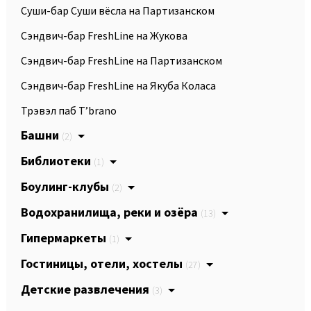
Суши-бар Суши вёсла на Партизанском
Сэндвич-бар FreshLine на Жукова
Сэндвич-бар FreshLine на Партизанском
Сэндвич-бар FreshLine на Якуба Коласа
Трэвэл паб T’brano
Башни
(2)
Библиотеки
(1)
Боулинг-клубы
(2)
Водохранилища, реки и озёра
(13)
Гипермаркеты
(1)
Гостиницы, отели, хостелы
(27)
Детские развлечения
(3)