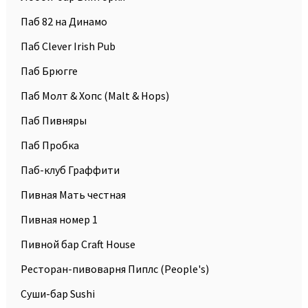
Паб 82 на Динамо
Паб Clever Irish Pub
Паб Брюгге
Паб Молт & Хопс (Malt & Hops)
Паб Пивняры
Паб Пробка
Паб-клуб Граффити
Пивная Мать честная
Пивная номер 1
Пивной бар Craft House
Ресторан-пивоварня Пиплc (People's)
Суши-бар Sushi