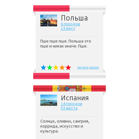
Польша
6 городов
13 мест
Пше пше пше. Польша это
пше и никак иначе. Пше.
читать далее
Испания
14 городов
53 места
Солнце, оливки, сангрия,
коррида, искусство и
культура.