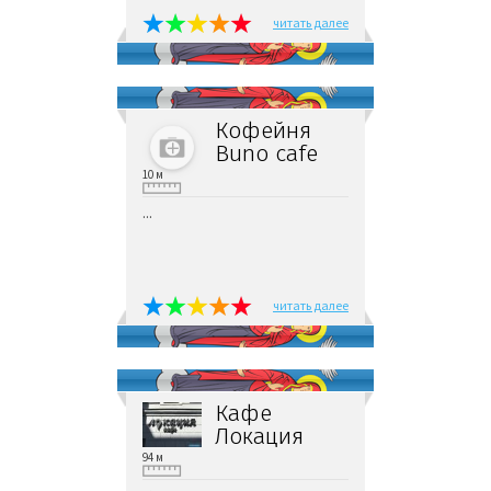
читать далее
Кофейня
Buno cafe
10 м
...
читать далее
Кафе
Локация
94 м