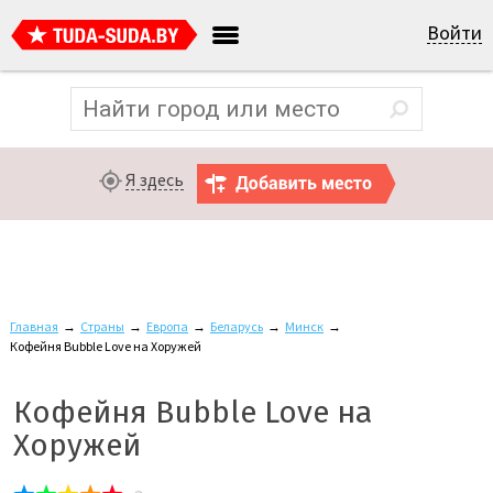
Войти
Я здесь
Главная
→
Страны
→
Европа
→
Беларусь
→
Минск
→
Кофейня Bubble Love на Хоружей
Кофейня Bubble Love на
Хоружей