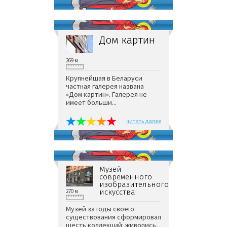
Дом картин
269 м
Крупнейшая в Беларуси
частная галерея названа
«Дом картин». Галерея не
имеет больши...
читать далее
Музей
современного
изобразительного
270 м
искусства
Музей за годы своего
существования сформировал
шесть коллекций: живопись,