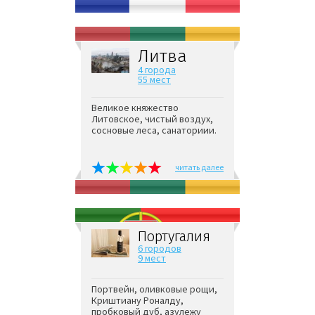
Литва
4 города
55 мест
Великое княжество
Литовское, чистый воздух,
сосновые леса, санаториии.
читать далее
Португалия
6 городов
9 мест
Портвейн, оливковые рощи,
Криштиану Роналду,
пробковый дуб, азулежу