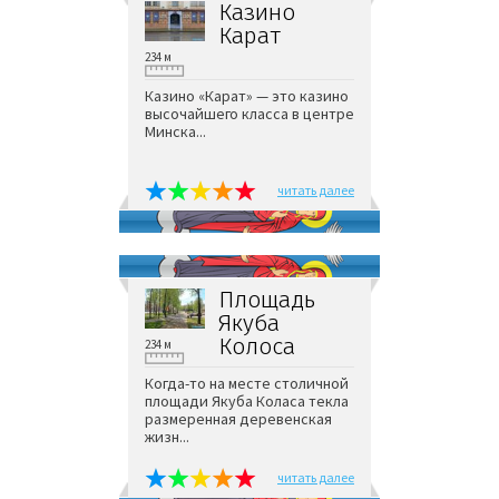
Казино
Карат
234 м
Казино «Карат» — это казино
высочайшего класса в центре
Минска...
читать далее
Площадь
Якуба
Колоса
234 м
Когда-то на месте столичной
площади Якуба Коласа текла
размеренная деревенская
жизн...
читать далее