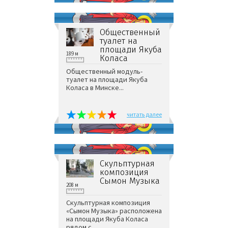
Общественный
туалет на
площади Якуба
189 м
Коласа
Общественный модуль-
туалет на площади Якуба
Коласа в Минске...
читать далее
Скульптурная
композиция
Сымон Музыка
208 м
Скульптурная композиция
«Сымон Музыка» расположена
на площади Якуба Коласа
рядом с ...