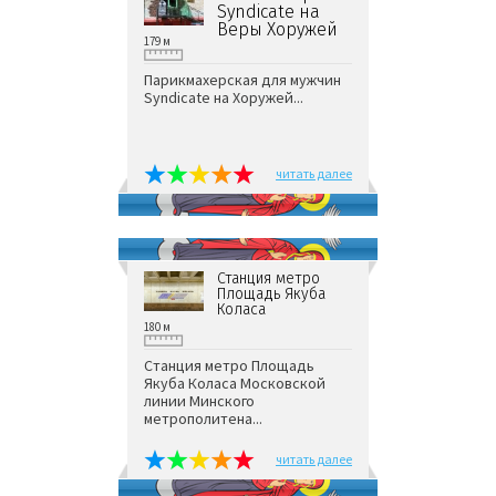
Syndicate на
Веры Хоружей
179 м
Парикмахерская для мужчин
Syndicate на Хоружей...
читать далее
Станция метро
Площадь Якуба
Коласа
180 м
Станция метро Площадь
Якуба Коласа Московской
линии Минского
метрополитена...
читать далее