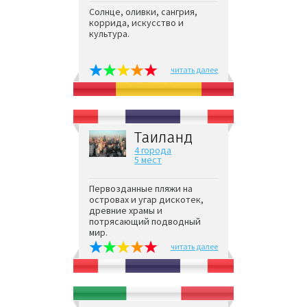
Солнце, оливки, сангрия,
коррида, искусство и
культура.
читать далее
Таиланд
4 города
5 мест
Первозданные пляжи на
островах и угар дискотек,
древние храмы и
потрясающий подводный
мир.
читать далее