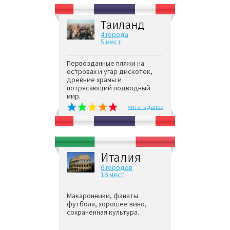
Таиланд
4 города
5 мест
Первозданные пляжи на
островах и угар дискотек,
древние храмы и
потрясающий подводный
мир.
читать далее
Италия
6 городов
16 мест
Макаронники, фанаты
футбола, хорошее вино,
сохранённая культура.