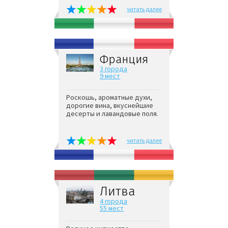
читать далее
Франция
3 города
9 мест
Роскошь, ароматные духи,
дорогие вина, вкуснейшие
десерты и лавандовые поля.
читать далее
Литва
4 города
55 мест