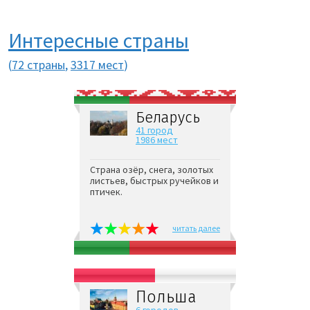
Интересные страны
(
72 страны
,
3317 мест
)
Беларусь
41 город
1986 мест
Страна озёр, снега, золотых
листьев, быстрых ручейков и
птичек.
читать далее
Польша
6 городов