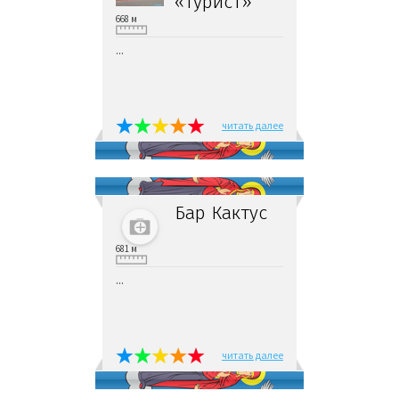
«Турист»
668 м
...
читать далее
Бар Кактус
681 м
...
читать далее