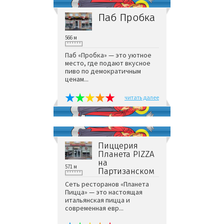
Паб Пробка
566 м
Паб «Пробка» — это уютное
место, где подают вкусное
пиво по демократичным
ценам...
читать далее
Пиццерия
Планета PIZZA
на
571 м
Партизанском
Сеть ресторанов «Планета
Пицца» — это настоящая
итальянская пицца и
современная евр...