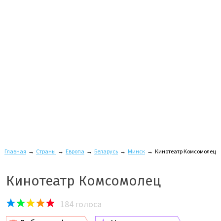
Главная
→
Страны
→
Европа
→
Беларусь
→
Минск
→
Кинотеатр Комсомолец
Кинотеатр Комсомолец
184
голоса