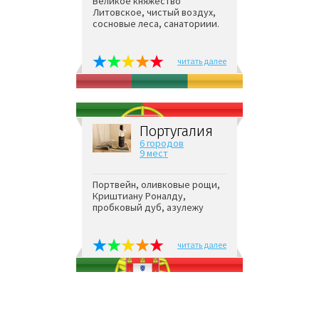
Великое княжество
Литовское, чистый воздух,
сосновые леса, санаториии.
читать далее
Португалия
6 городов
9 мест
Портвейн, оливковые рощи,
Криштиану Роналду,
пробковый дуб, азулежу
читать далее