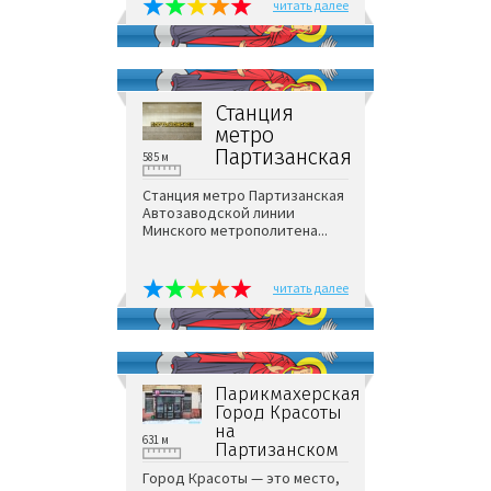
читать далее
Станция
метро
Партизанская
585 м
Станция метро Партизанская
Автозаводской линии
Минского метрополитена...
читать далее
Парикмахерская
Город Красоты
на
631 м
Партизанском
Город Красоты — это место,