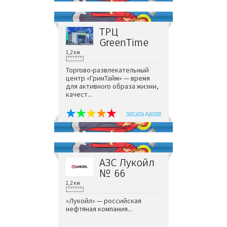
ТРЦ
GreenTime
1,2 км
Торгово-развлекательный
центр «ГринТайм» — время
для активного образа жизни,
качест...
читать далее
АЗС Лукойл
№ 66
1,2 км
«Лукойл» — российская
нефтяная компания...