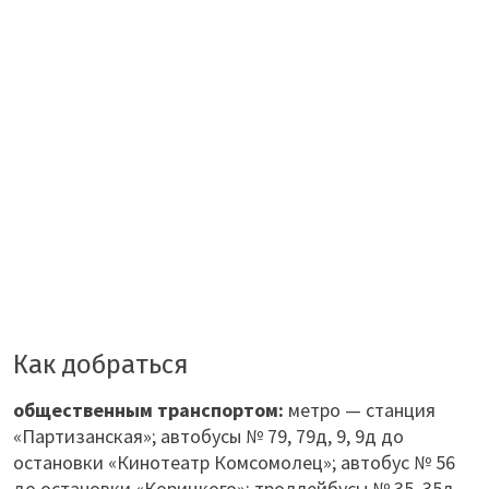
Как добраться
общественным транспортом:
метро — станция
«Партизанская»; автобусы № 79, 79д, 9, 9д до
остановки «Кинотеатр Комсомолец»; автобус № 56
до остановки «Корицкого»; троллейбусы № 35, 35д