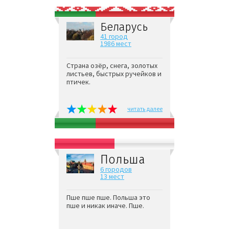
Беларусь
41 город
1986 мест
Страна озёр, снега, золотых
листьев, быстрых ручейков и
птичек.
читать далее
Польша
6 городов
13 мест
Пше пше пше. Польша это
пше и никак иначе. Пше.