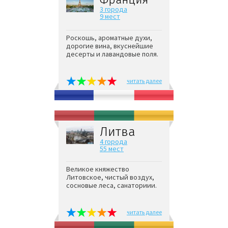
3 города
9 мест
Роскошь, ароматные духи,
дорогие вина, вкуснейшие
десерты и лавандовые поля.
читать далее
Литва
4 города
55 мест
Великое княжество
Литовское, чистый воздух,
сосновые леса, санаториии.
читать далее