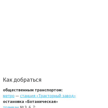
Как добраться
общественным транспортом:
метро
—
станция «Тракторный завод»
остановка «Ботаническая»
трамваи
№ 3, 6, 7;