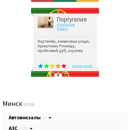
Португалия
6 городов
9 мест
Портвейн, оливковые рощи,
Криштиану Роналду,
пробковый дуб, азулежу
читать далее
Минск
(1759)
Автовокзалы
(5)
АЗС
(117)