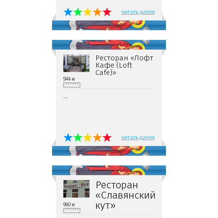
читать далее
Ресторан «Лофт
Кафе (Loft
Cafe)»
944 м
...
читать далее
Ресторан
«Славянский
кут»
960 м