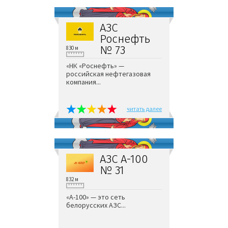
АЗС
Роснефть
№ 73
830 м
«НК «Роснефть» —
российская нефтегазовая
компания...
читать далее
АЗС А-100
№ 31
832 м
«А-100» — это сеть
белорусских АЗС...