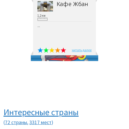
Кафе Жбан
1,2 км
...
читать далее
Интересные страны
(
72 страны
,
3317 мест
)