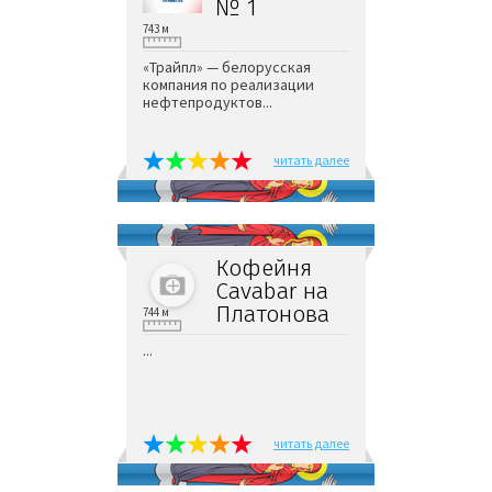
№ 1
743 м
«Трайпл» — белорусская
компания по реализации
нефтепродуктов...
читать далее
Кофейня
Cavabar на
Платонова
744 м
...
читать далее