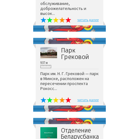
обслуживание,
доброжелательность и
высок...
читать далее
Парк
Грековой
937 м
Парк им. Н. Г. Грековой — парк
в Минске, расположен на
пересечении проспекта
Рокосс...
читать далее
Отделение
Беларусбанка