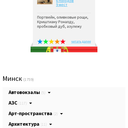
6 городов
9 мест
Портвейн, оливковые рощи,
Криштиану Роналду,
пробковый дуб, азулежу
читать далее
Минск
(1759)
Автовокзалы
(5)
АЗС
(117)
Арт-пространства
(2)
Архитектура
(11)