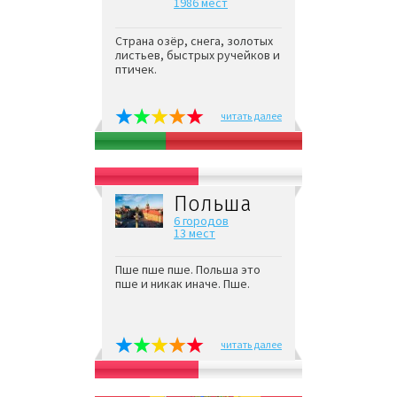
1986 мест
Страна озёр, снега, золотых
листьев, быстрых ручейков и
птичек.
читать далее
Польша
6 городов
13 мест
Пше пше пше. Польша это
пше и никак иначе. Пше.
читать далее