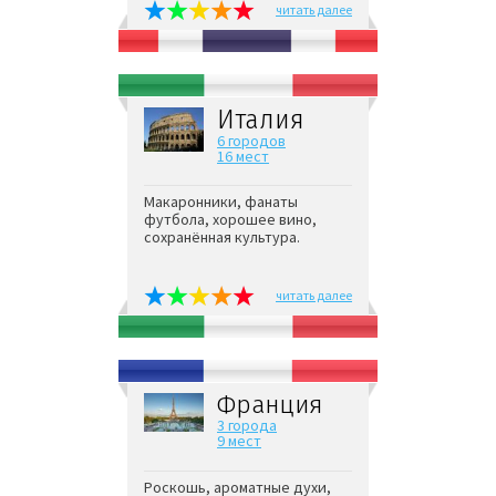
читать далее
Италия
6 городов
16 мест
Макаронники, фанаты
футбола, хорошее вино,
сохранённая культура.
читать далее
Франция
3 города
9 мест
Роскошь, ароматные духи,