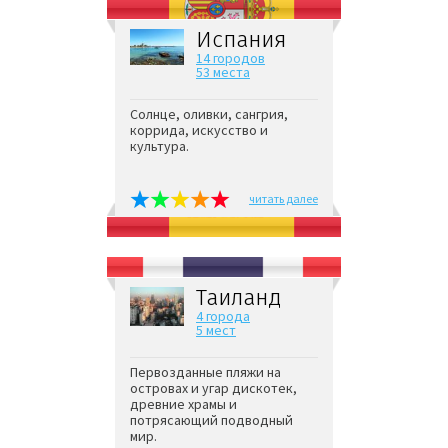
Испания
14 городов
53 места
Солнце, оливки, сангрия,
коррида, искусство и
культура.
читать далее
Таиланд
4 города
5 мест
Первозданные пляжи на
островах и угар дискотек,
древние храмы и
потрясающий подводный
мир.