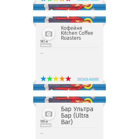
Кофейня
Kitchen Coffee
Roasters
581 м
...
читать далее
Бар Ультра
Бар (Ultra
Bar)
595 м
...