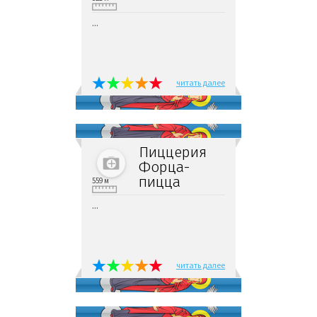
...
читать далее
Пиццерия
Форца-
пицца
559 м
...
читать далее