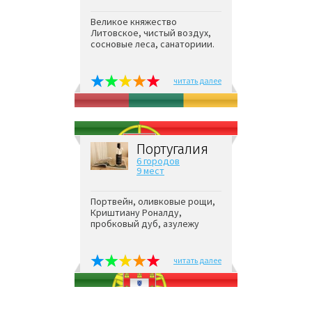
Великое княжество
Литовское, чистый воздух,
сосновые леса, санаториии.
читать далее
Португалия
6 городов
9 мест
Портвейн, оливковые рощи,
Криштиану Роналду,
пробковый дуб, азулежу
читать далее