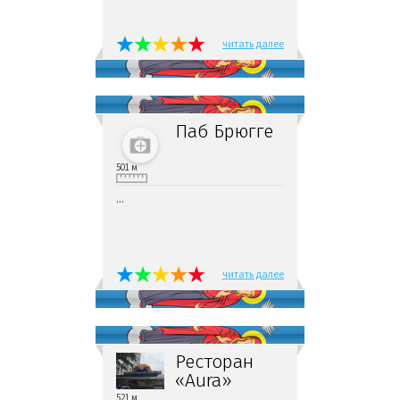
читать далее
Паб Брюгге
501 м
...
читать далее
Ресторан
«Aura»
521 м