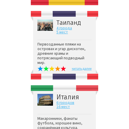
Таиланд
4 города
5 мест
Первозданные пляжи на
островах и угар дискотек,
древние храмы и
потрясающий подводный
мир.
читать далее
Италия
6 городов
16 мест
Макаронники, фанаты
футбола, хорошее вино,
сохранённая культура.