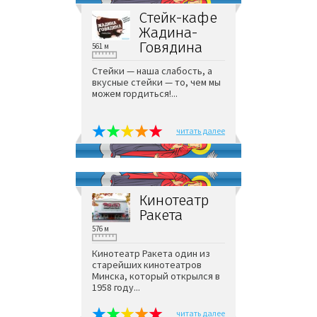
Стейк-кафе
Жадина-
Говядина
561 м
Стейки — наша слабость, а
вкусные стейки — то, чем мы
можем гордиться!...
читать далее
Кинотеатр
Ракета
576 м
Кинотеатр Ракета один из
старейших кинотеатров
Минска, который открылся в
1958 году...
читать далее