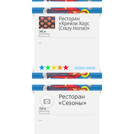
Ресторан
«Крейзи Хорс
(Crazy Horse)»
346 м
...
читать далее
Ресторан
«Сезоны»
359 м
...