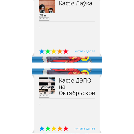
Кафе Лаўка
391 м
...
читать далее
Кафе ДЭПО
на
Октябрьской
414 м
...
читать далее