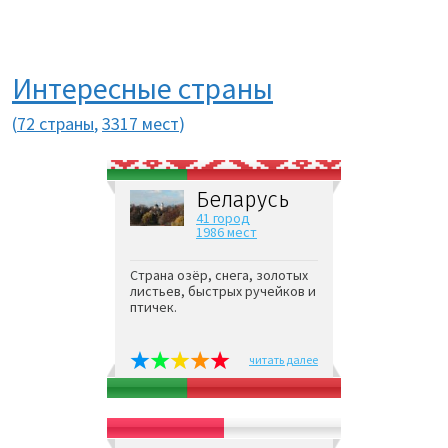
Интересные страны
(
72 страны
,
3317 мест
)
Беларусь
41 город
1986 мест
Страна озёр, снега, золотых
листьев, быстрых ручейков и
птичек.
читать далее