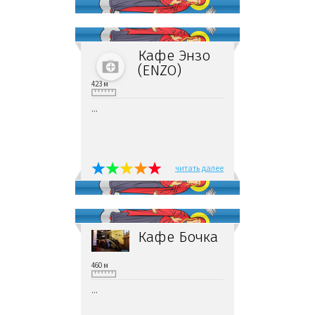
Кафе Энзо
(ENZO)
423 м
...
читать далее
Кафе Бочка
460 м
...