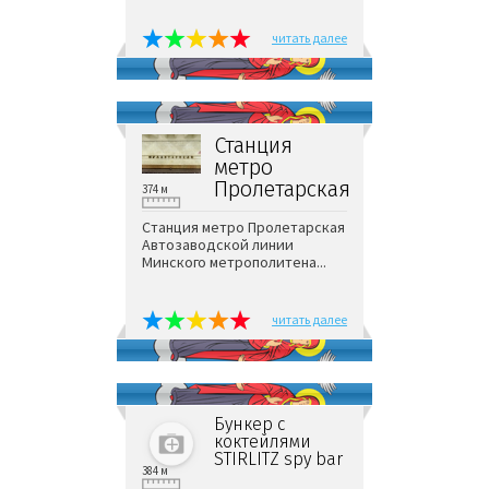
читать далее
Станция
метро
Пролетарская
374 м
Станция метро Пролетарская
Автозаводской линии
Минского метрополитена...
читать далее
Бункер с
коктейлями
STIRLITZ spy bar
384 м