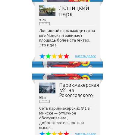
Лошицкий
парк
902 м
Лошицкий парк находится на
юге Минска и занимает
площадь более ста гектар.
Это идеа...
читать далее
Парикмахерская
№1 на
Рокоссовского
948 м
Сеть парикмахерских №1 в
Минске — отличное
обслуживание,
доброжелательность и
высок...
читать далее