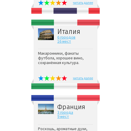
читать далее
Италия
6 городов
16 мест
Макаронники, фанаты
футбола, хорошее вино,
сохранённая культура.
читать далее
Франция
3 города
9 мест
Роскошь, ароматные духи,