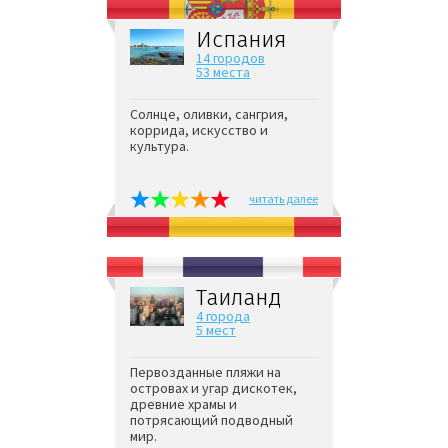
Испания
14 городов
53 места
Солнце, оливки, сангрия,
коррида, искусство и
культура.
читать далее
Таиланд
4 города
5 мест
Первозданные пляжи на
островах и угар дискотек,
древние храмы и
потрясающий подводный
мир.