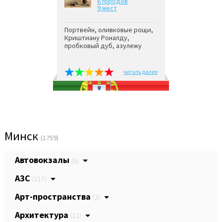
6 городов
9 мест
Портвейн, оливковые рощи,
Криштиану Роналду,
пробковый дуб, азулежу
читать далее
Минск
(1759)
Автовокзалы
(5)
АЗС
(117)
Арт-пространства
(2)
Архитектура
(11)