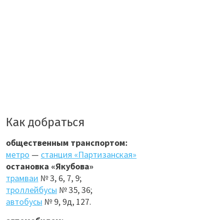
Как добраться
общественным транспортом:
метро
—
станция «Партизанская»
остановка «Якубова»
трамваи
№ 3, 6, 7, 9;
троллейбусы
№ 35, 36;
автобусы
№ 9, 9д, 127.