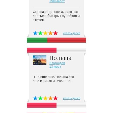
1986 мест
Страна озёр, снега, золотых
листьев, быстрых ручейков и
птичек.
читать далее
Польша
6 городов
13 мест
Пше пше пше. Польша это
пше и никак иначе. Пше.
читать далее